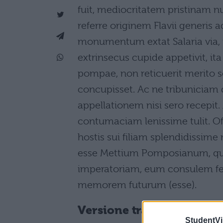
fuit, mediocritatem pristinam
referre originem Flavii generis
monumentum extat Salaria via, i
extrinsecus cupide appetivit, ita
pompae, non reticuerit merito 
concupisset. Ac ne tribuniciam 
appellationem nisi sero recepi
contumaciam lenissime tulit. O
hostis sui filiam splendidissim
esse Mettium Pomposianum, qu
imperatoriam, eum consulem fe
memorem futurum (esse).
Versione tradotta
StudentVil