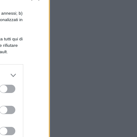
e,
i annessi; b)
onalizzati in
 tutti qui di
 rifiutare
ault.
i