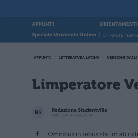
APPUNTI
ORIENTAMENT
Speciale Università Online
|
Università Telema
APPUNTI
LETTERATURA LATINA
VERSIONI DAI LI
Limperatore V
Redazione Studentville
Pubblicato il 14 lug 2014
Omnibus in rebus statim ab init