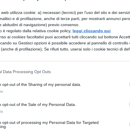
el principato fino alla morte fu elegante e clement
web utilizza cookie: a) necessari (tecnici) per l'uso del sito e dei serviz
a dorigine. Anzi, derise per giunta certuni che
analitici e di profilazione, anche di terze parti, per mostrarti annunci pers
e abitudini di navigazione) previo consenso.
lla stirpe dei Flavi ai fondatori di Rieti e al
zzo è regolato dalla relativa cookie policy,
leggi cliccando qui
.
o del quale si trova sulla via Salaria. Non
so ai cookies facoltativi puoi accettarli tutti cliccando sul bottone Accetta
ccando su Gestisci opzioni è possibile accedere al pannello di controllo e
ato esteriore a tal punto che nel giorno del
e (anche di profilazione); Se rifiuti tutto, userai solo i cookie tecnici di def
la lentezza e del fastidio del corteo, non omise di
oiché da vecchio aveva desiderato così
vette, se non in tarda età, nemmeno il potere dei
l Data Processing Opt Outs
ella patria. Tollerò assai mitemente la libertà degli
o opt-out of the Sharing of my personal data.
 Pochissimo memore delle offese e delle inimicizie,
In
ico Vitellio, insieme ad una ricchissima dote.
o opt-out of the Sale of my Personal Data.
ero di guardarsi da Mettinio Pomposiano, poiché s
In
per nascita imperatore, egli lo fece console,
to opt-out of processing my Personal Data for Targeted
ing.
avrebbe ricordato tale beneficio.