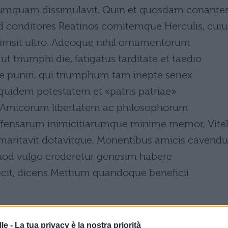
 numquam dissimulavit. Quin et quosdam conante
 ad conditores Reatinos comitemque Herculis, cuiu
rrisit ultro. Adeoque nihil ornamentorum
 ut triumphi die, fatigatus tarditate et taedio
se puniri, qui triumphum tam inepte senex
quidem potestatem et «patris patriae»
t. Amicorum libertatem ac philosophorum
ffensarum inimicitiarumque minime memor, Vitell
e maritavit dotavitque. Monentibus amicis caven
od vulgo crederetur genesim habere
cit, dicens Mettium quandoque beneficii
le -
La tua privacy è la nostra priorità