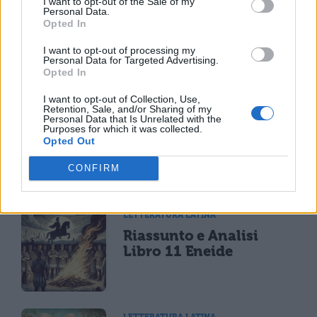
I want to opt-out of the Sale of my
Personal Data.
LETTERATURA LATINA
Opted In
La Commedia di Plauto
I want to opt-out of processing my
Personal Data for Targeted Advertising.
Opted In
I want to opt-out of Collection, Use,
Retention, Sale, and/or Sharing of my
LETTERATURA LATINA
Personal Data that Is Unrelated with the
Purposes for which it was collected.
Riassunto libro per
Opted Out
libro dell'Eneide
CONFIRM
LETTERATURA LATINA
Riassunto e Analisi
Libro 11 Eneide
LETTERATURA LATINA