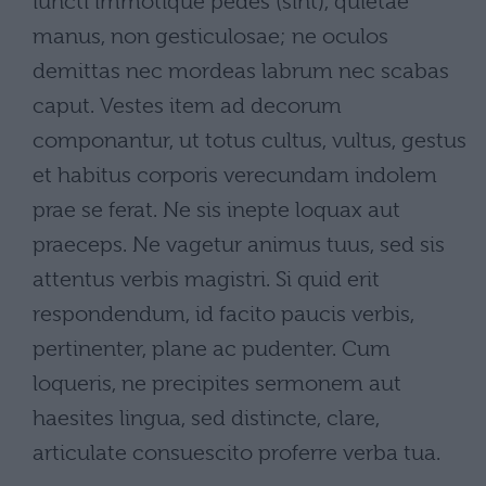
iuncti immotique pedes (sint), quietae
manus, non gesticulosae; ne oculos
demittas nec mordeas labrum nec scabas
caput. Vestes item ad decorum
componantur, ut totus cultus, vultus, gestus
et habitus corporis verecundam indolem
prae se ferat. Ne sis inepte loquax aut
praeceps. Ne vagetur animus tuus, sed sis
attentus verbis magistri. Si quid erit
respondendum, id facito paucis verbis,
pertinenter, plane ac pudenter. Cum
loqueris, ne precipites sermonem aut
haesites lingua, sed distincte, clare,
articulate consuescito proferre verba tua.