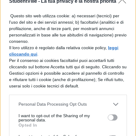
StudentVille -
La tua privacy è la nostra priorità
ma stai attento alle parole del maestro. Se
ci sarà qualcosa a cui rispondere, lo farai
Questo sito web utilizza cookie: a) necessari (tecnici) per
con poche parole, in modo pertinente,
l'uso del sito e dei servizi annessi; b) facoltativi (analitici e di
profilazione, anche di terze parti, per mostrarti annunci
chiaro e prudente. Quando parlerai, non
personalizzati in base alle tue abitudini di navigazione) previo
affrettare il discorso e non esitare con la
consenso.
Il loro utilizzo è regolato dalla relativa cookie policy,
leggi
lingua, ma prenderai l'abitudine di
cliccando qui
.
pronunciare le tue parole in modo distinto,
Per il consenso ai cookies facoltativi puoi accettarli tutti
cliccando sul bottone Accetta tutti qui di seguito. Cliccando su
chiaro, articolato.
Gestisci opzioni è possibile accedere al pannello di controllo
e rifiutare tutti i cookie (anche di profilazione); Se rifiuti tutto,
userai solo i cookie tecnici di default.
Personal Data Processing Opt Outs
I want to opt-out of the Sharing of my
personal data.
Opted In
TI POTREBBE INTERESSARE