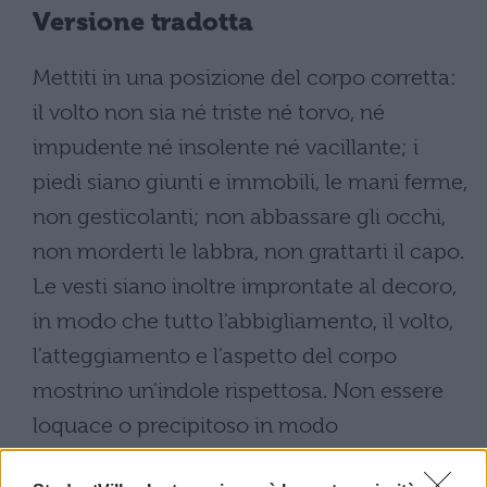
Versione tradotta
Mettiti in una posizione del corpo corretta:
il volto non sia né triste né torvo, né
impudente né insolente né vacillante; i
piedi siano giunti e immobili, le mani ferme,
non gesticolanti; non abbassare gli occhi,
non morderti le labbra, non grattarti il capo.
Le vesti siano inoltre improntate al decoro,
in modo che tutto l'abbigliamento, il volto,
l'atteggiamento e l'aspetto del corpo
mostrino un'indole rispettosa. Non essere
loquace o precipitoso in modo
inopportuno. Il tuo animo non si distragga,