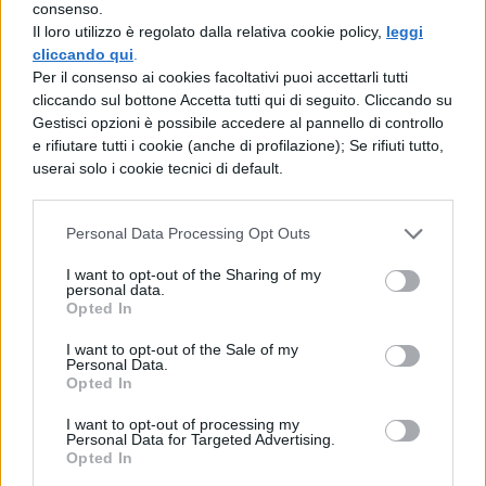
Ma tra gli altri elementi ci sono anche le
consenso.
Il loro utilizzo è regolato dalla relativa cookie policy,
leggi
foto caricate sul profilo, le risposte o i rifiuti
cliccando qui
.
alle richieste di contatto, i dati personali
Per il consenso ai cookies facoltativi puoi accettarli tutti
cliccando sul bottone Accetta tutti qui di seguito. Cliccando su
inseriti: tutto ciò viene analizzato e valutato
Gestisci opzioni è possibile accedere al pannello di controllo
dal famigerato algoritmo, che in questo
e rifiutare tutti i cookie (anche di profilazione); Se rifiuti tutto,
userai solo i cookie tecnici di default.
modo restringe per voi il campo di ricerca
dell'anima gemella con una parziale
Personal Data Processing Opt Outs
scrematura.
I want to opt-out of the Sharing of my
Quello che in effetti può risultare irritante
personal data.
Opted In
nella questione è che i parametri utilizzati
I want to opt-out of the Sale of my
dall'algoritmo sono assolutamente segreti
Personal Data.
Opted In
–essendo parte della “ricetta che rende
unica un'applicazione o un programma – e
I want to opt-out of processing my
Personal Data for Targeted Advertising.
quindi non è possibile sfruttarli
Opted In