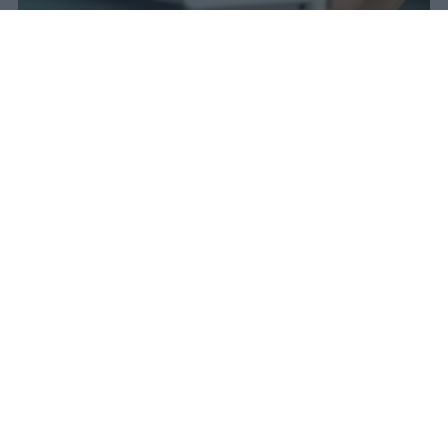
Il 21 luglio la Francia ha approvato
una legge che vieta ai minori di
quindici anni l'accesso ai social
network, in vigore dal 1° settembre.
Redazione Studentville
Pubblicato il 29 lug 2026
Il 21 luglio la Francia ha approvato una
legge che
vieta ai minori di quindici
anni l’accesso ai servizi di social
networking online forniti da
piattaforme digitali
. La norma entra in