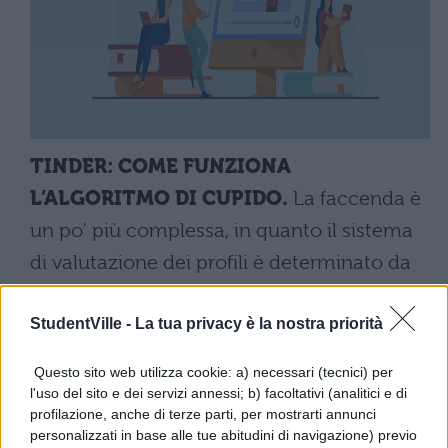
TINDER: COME FUNZIONA
L’ALGORITMO DI CUPIDO.
La faccenda è
un po' più complessa, in quanto il sistema
di valutazione dei profili è determinato da
una serie di valori su cui primeggia lo swipe
StudentVille -
La tua privacy è la nostra priorità
(il movimento dello scorrere a destra col
dito per segnalare interesse) ricevuto dal
Questo sito web utilizza cookie: a) necessari (tecnici) per
profilo, cosa che a tutti gli effetti può essere
l'uso del sito e dei servizi annessi; b) facoltativi (analitici e di
profilazione, anche di terze parti, per mostrarti annunci
considerata un voto di gradimento.
personalizzati in base alle tue abitudini di navigazione) previo