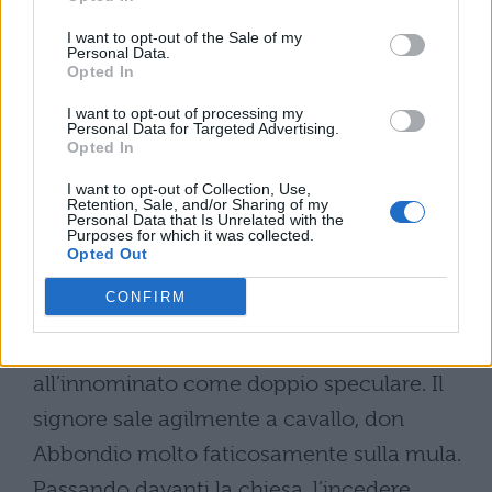
del fatto che non si tratta di un errore,
credendo addirittura di dargli una buona
I want to opt-out of the Sale of my
Personal Data.
notizia. Il curato cerca addirittura di
Opted In
sfuggire, rifugiandosi dietro le gonnelle di
I want to opt-out of processing my
Personal Data for Targeted Advertising.
Agnese, che per l’occasione egli presente
Opted In
come donna fragile e troppo sensibile, che
I want to opt-out of Collection, Use,
Retention, Sale, and/or Sharing of my
ha bisogno di lui.
Personal Data that Is Unrelated with the
Purposes for which it was collected.
Opted Out
Don Abbondio e l’innominato alla volta
del castello
CONFIRM
Nel passo il curato si contrappone
all’innominato come doppio speculare. Il
signore sale agilmente a cavallo, don
Abbondio molto faticosamente sulla mula.
Passando davanti la chiesa, l’incedere