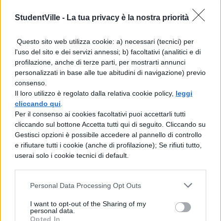
). A confronto con un personaggi
comico, anche gli altri personaggi vengono
StudentVille -
La tua privacy è la nostra priorità
trascinati in basso, a partire dal cardinale,
Questo sito web utilizza cookie: a) necessari (tecnici) per
che non riesce a percepire la paura del
l'uso del sito e dei servizi annessi; b) facoltativi (analitici e di
curato e la meschineria del suo egoismo,
profilazione, anche di terze parti, per mostrarti annunci
personalizzati in base alle tue abitudini di navigazione) previo
con la sua filosofia del quieto vivere. Il
consenso.
cardinale spera di trovare il curato del
Il loro utilizzo è regolato dalla relativa cookie policy,
leggi
cliccando qui
.
paese di Lucia per inviarlo a salvarla,
Per il consenso ai cookies facoltativi puoi accettarli tutti
cliccando sul bottone Accetta tutti qui di seguito. Cliccando su
mentre don Abbondio considera una
Gestisci opzioni è possibile accedere al pannello di controllo
sventura essere chiamato fuori
e rifiutare tutti i cookie (anche di profilazione); Se rifiuti tutto,
userai solo i cookie tecnici di default.
dall’anonimo della folla e spera si tratti di
un errore.
Personal Data Processing Opt Outs
Sfacciatamente lo chiede al cardinale, che
non capisce la sua speranza e lo rassicura
I want to opt-out of the Sharing of my
personal data.
Opted In