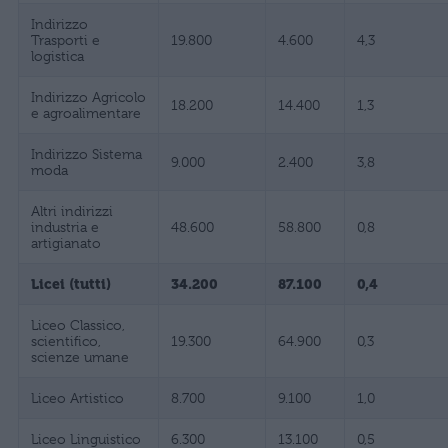
Indirizzo
Trasporti e
19.800
4.600
4,3
logistica
Indirizzo Agricolo
18.200
14.400
1,3
e agroalimentare
Indirizzo Sistema
9.000
2.400
3,8
moda
Altri indirizzi
industria e
48.600
58.800
0,8
artigianato
Licei (tutti)
34.200
87.100
0,4
Liceo Classico,
scientifico,
19.300
64.900
0,3
scienze umane
Liceo Artistico
8.700
9.100
1,0
Liceo Linguistico
6.300
13.100
0,5