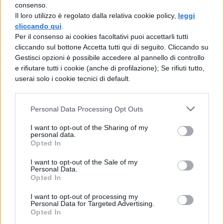
49.900. Dopo c’è l’area
Meccanica,
consenso.
Il loro utilizzo è regolato dalla relativa cookie policy,
leggi
meccatronica ed energia
che presenta un
cliccando qui
.
fabbisogno di 55.400 unità contro una
Per il consenso ai cookies facoltativi puoi accettarli tutti
cliccando sul bottone Accetta tutti qui di seguito. Cliccando su
offerta di 20.200. E ancora il settore
Socio-
Gestisci opzioni è possibile accedere al pannello di controllo
e rifiutare tutti i cookie (anche di profilazione); Se rifiuti tutto,
sanitario e benessere
che ha una richiesta
userai solo i cookie tecnici di default.
di 32.900 unità, ma a disposizione solo
24.100.
Personal Data Processing Opt Outs
Il rapporto tra domanda e offerta diventa
I want to opt-out of the Sharing of my
personal data.
ancora più evidente, superando addirittura il
Opted In
valore 4, nel
settore costruzioni
(dove le
I want to opt-out of the Sale of my
Personal Data.
aziende richiedono 30.500 persone e solo
Opted In
7.400 sono a disposizione) e in quello
I want to opt-out of processing my
trasporti e logistica
con una richiesta
Personal Data for Targeted Advertising.
Opted In
prevista di 19.800 diplomati e un’offerta solo