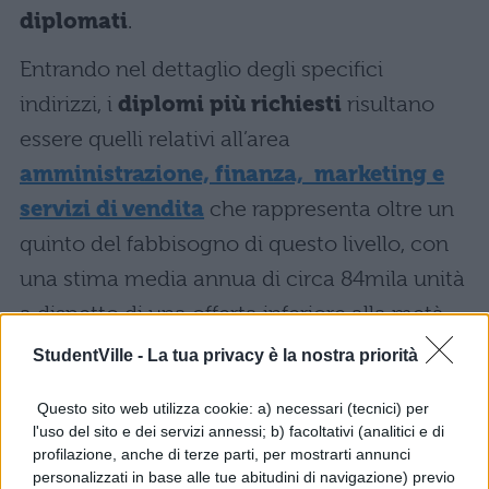
diplomati
.
Entrando nel dettaglio degli specifici
indirizzi, i
diplomi più richiesti
risultano
essere quelli relativi all’area
amministrazione, finanza, marketing e
servizi di vendita
che rappresenta oltre un
quinto del fabbisogno di questo livello, con
una stima media annua di circa 84mila unità
a dispetto di una offerta inferiore alla metà
(40mila unità).
StudentVille -
La tua privacy è la nostra priorità
A seguire troviamo a distanza il settore
Questo sito web utilizza cookie: a) necessari (tecnici) per
relativo a
turismo e ristorazione
con
l'uso del sito e dei servizi annessi; b) facoltativi (analitici e di
profilazione, anche di terze parti, per mostrarti annunci
57mila unità all’anno contro una offerta di
personalizzati in base alle tue abitudini di navigazione) previo