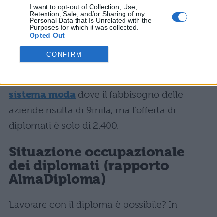
I want to opt-out of Collection, Use,
4.600.
Retention, Sale, and/or Sharing of my
Personal Data that Is Unrelated with the
Purposes for which it was collected.
Per concludere la panoramica manca il
Opted Out
settore agricolo e agroalimentare
, in cui
CONFIRM
di fronte ad una richiesta di 18.200 posti a
disposizione ci sono 14.400 unità, e il
sistema moda
dove il fabbisogno delle
aziende risulta di 9mila, ma l’offerta di
diplomati è solo di 2.400.
Situazione occupazionale
dei diplomati (rapporto
AlmaDiploma)
Lavorare con il diploma è possibile? In