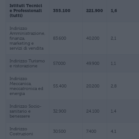
Istituti Tecnici
e Professionali
355.100
221.900
1,6
(tutti)
Indirizzo
Amministrazione,
finanza,
83.600
40.200
2,1
marketing e
servizi di vendita
Indirizzo Turismo
57.000
49.900
1,1
e ristorazione
Indirizzo
Meccanica,
55.400
20.200
2,8
meccatronica ed
energia
Indirizzo Socio-
sanitario e
32.900
24.100
1,4
benessere
Indirizzo
30.500
7.400
4,1
Costruzioni