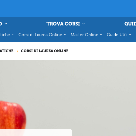
O
TROVA CORSI
GUID
tiche
Corsi di Laurea Online
Master Online
Guide Utili
ATICHE
CORSI DI LAUREA ONLINE