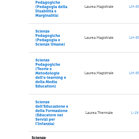
Pedagogiche
Laurea Magistrale
LM-8
(Pedagogia della
Disabilità e
Marginalità)
Scienze
Pedagogiche
Laurea Magistrale
LM-8
(Pedagogia e
Scienze Umane)
Scienze
Pedagogiche
(Teorie e
Laurea Magistrale
LM-8
Metodologie
dell'e-learning e
della Media
Education)
Scienze
dell'Educazione e
della Formazione
Laurea Triennale
L-19
(Educatore nei
Servizi per
l'Infanzia)
Scienze