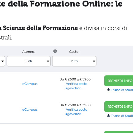
ze della Formazione Online: le
n Scienze della Formazione
è divisa in corsi di
rali.
Ateneo:
Costo:
Da € 2600 a € 3900
RICHIEDI INFO
eCampus
Verifica costo
agevolato
Piano di Studi
Da € 2600 a € 3900
RICHIEDI INFO
eCampus
Verifica costo
agevolato
Piano di Studi