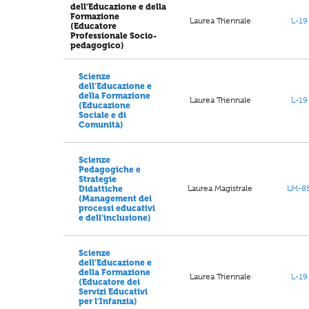
dell'Educazione e della
Formazione
Laurea Triennale
L-19
(Educatore
Professionale Socio-
pedagogico)
Scienze
dell'Educazione e
della Formazione
Laurea Triennale
L-19
(Educazione
Sociale e di
Comunità)
Scienze
Pedagogiche e
Strategie
Laurea Magistrale
LM-8
Didattiche
(Management dei
processi educativi
e dell’inclusione)
Scienze
dell'Educazione e
della Formazione
Laurea Triennale
L-19
(Educatore dei
Servizi Educativi
per l'Infanzia)