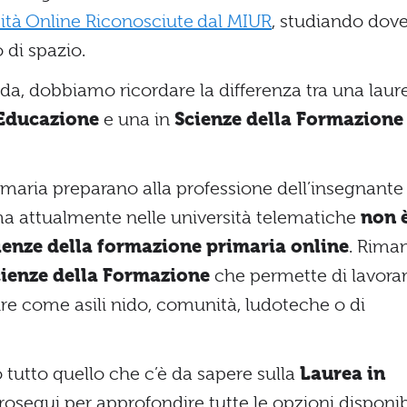
ità Online Riconosciute dal MIUR
, studiando dove
 di spazio.
ida, dobbiamo ricordare la differenza tra una laur
’Educazione
e una in
Scienze della Formazione
rimaria preparano alla professione dell’insegnante
 ma attualmente nelle università telematiche
non 
scienze della formazione primaria online
. Rima
Scienze della Formazione
che permette di lavora
re come asili nido, comunità, ludoteche o di
 tutto quello che c’è da sapere sulla
Laurea in
Prosegui per approfondire tutte le opzioni disponib