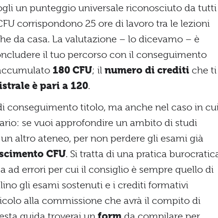
gli un punteggio universale riconosciuto da tutti
CFU corrispondono 25 ore di lavoro tra le lezioni
anche da casa. La valutazione – lo dicevamo – è
concludere il tuo percorso con il conseguimento
 accumulato
180 CFU
; il
numero di crediti
che ti
strale è pari a 120
.
 di conseguimento titolo, ma anche nel caso in cu
rio: se vuoi approfondire un ambito di studi
 un altro ateneo, per non perdere gli esami già
scimento CFU
. Si tratta di una pratica burocratic
ad errori per cui il consiglio è sempre quello di
lino gli esami sostenuti e i crediti formativi
cicolo alla commissione che avrà il compito di
uesta guida troverai un
form
da compilare per