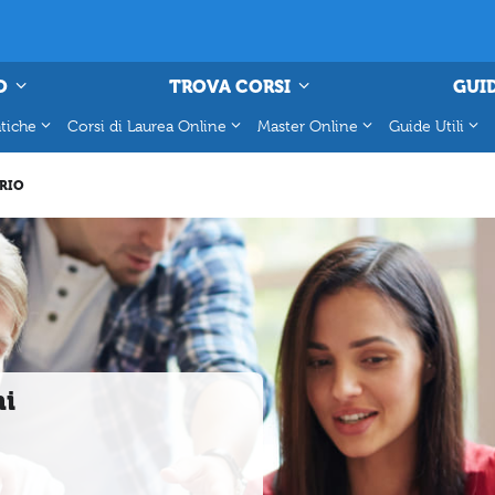
O
TROVA CORSI
GUID
tiche
Corsi di Laurea Online
Master Online
Guide Utili
RIO
mi