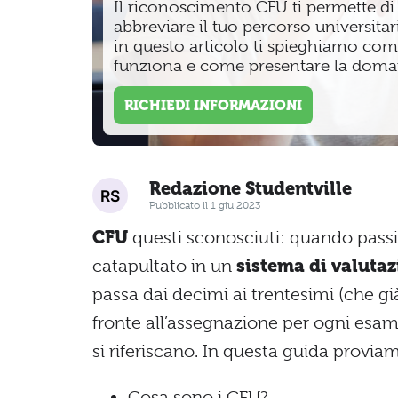
Il riconoscimento CFU ti permette di
abbreviare il tuo percorso universitar
in questo articolo ti spieghiamo co
funziona e come presentare la doma
RICHIEDI INFORMAZIONI
Redazione Studentville
Pubblicato il 1 giu 2023
CFU
questi sconosciuti: quando passi da
catapultato in un
sistema di valuta
passa dai decimi ai trentesimi (che gi
fronte all’assegnazione per ogni esam
si riferiscano. In questa guida prov
Cosa sono i CFU?