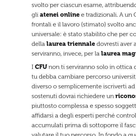
svolto per ciascun esame, attribuendo
gli
atenei online
e tradizionali. A un 
frontali e il lavoro (stimato) svolto 
universale: è stato stabilito che per 
della
laurea triennale
dovresti aver
serviranno, invece, per la
laurea magi
I
CFU
non ti serviranno solo in ottica
tu debba cambiare percorso universita
diverso o semplicemente iscriverti ad
sostenuti dovrai richiedere un
ricono
piuttosto complessa e spesso soggetta 
affidarsi a degli esperti perché control
accumulati prima di sottoporre il fas
valutare il tuo percorso. In fondo a q