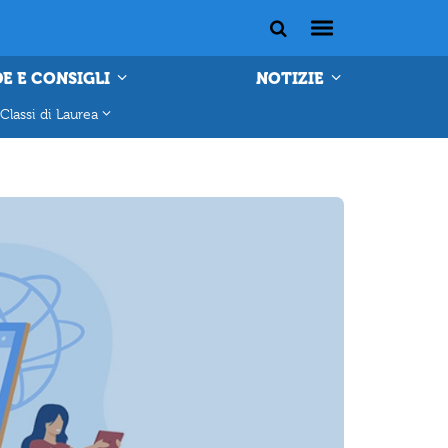
E E CONSIGLI
NOTIZIE
Classi di Laurea