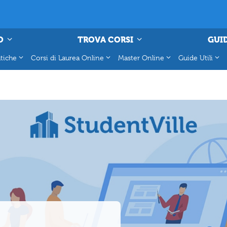
O
TROVA CORSI
GUID
tiche
Corsi di Laurea Online
Master Online
Guide Utili