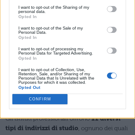
Cosa sono gli istituti
I want to opt-out of the Sharing of my
professionali e quanti tipi ce
personal data.
Opted In
ne sono?
I want to opt-out of the Sale of my
Personal Data.
Gli
istituti professionali
sono scuole
Opted In
superiori che si concentrano sulla
I want to opt-out of processing my
Personal Data for Targeted Advertising.
formazione professionale
e sulla
Opted In
preparazione degli studenti per l’
ingresso
I want to opt-out of Collection, Use,
Retention, Sale, and/or Sharing of my
diretto nel mondo del lavoro
. Queste
Personal Data that Is Unrelated with the
Purposes for which it was collected.
scuole offrono un’educazione pratica e
Opted Out
orientata alla professione, combinata con
CONFIRM
una formazione teorica di base.
Gli istituti professionali offrono
11 diversi
tipi di indirizzi di studio
, ognuno dei quali