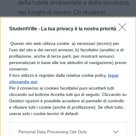
della tutela ambientale e della sicurezza
nei luoghi di lavoro. Gli studenti
acquisiscono competenze tecniche
StudentVille -
La tua privacy è la nostra priorità
nella progettazione e nella realizzazione
di opere edili, nella gestione ambientale
Questo sito web utilizza cookie: a) necessari (tecnici) per
l'uso del sito e dei servizi annessi; b) facoltativi (analitici e di
e nella sicurezza sul lavoro.
profilazione, anche di terze parti, per mostrarti annunci
personalizzati in base alle tue abitudini di navigazione) previo
Nella scelta di un istituto tecnico è
consenso.
importante considerare le proprie
Il loro utilizzo è regolato dalla relativa cookie policy,
leggi
cliccando qui
.
inclinazioni, passioni e obiettivi futuri
.
Per il consenso ai cookies facoltativi puoi accettarli tutti
cliccando sul bottone Accetta tutti qui di seguito. Cliccando su
Ogni indirizzo offre una formazione specifica
Gestisci opzioni è possibile accedere al pannello di controllo
che può essere un trampolino di lancio per
e rifiutare tutti i cookie (anche di profilazione); Se rifiuti tutto,
userai solo i cookie tecnici di default.
una carriera nel settore scelto, ma anche per
proseguire gli studi in ambito universitario.
Personal Data Processing Opt Outs