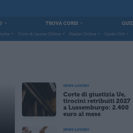
O
TROVA CORSI
GUID
tiche
Corsi di Laurea Online
Master Online
Guide Utili
NEWS LAVORO
Corte di giustizia Ue,
tirocini retribuiti 2027
a Lussemburgo: 2.400
euro al mese
NEWS LAVORO