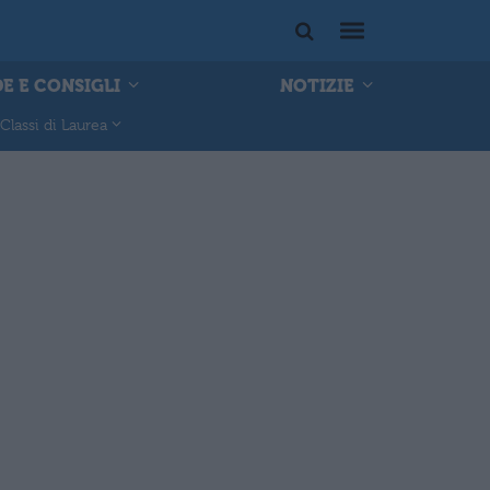
E E CONSIGLI
NOTIZIE
Classi di Laurea