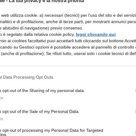
le -
La tua privacy è la nostra priorità
Natalità in
Flat tax under
calo, donne
35, la Lega
web utilizza cookie: a) necessari (tecnici) per l'uso del sito e dei serviz
penalizzate
presenta la
analitici e di profilazione, anche di terze parti, per mostrarti annunci pers
sul lavoro:
proposta per
e abitudini di navigazione) previo consenso.
l'Istat chiede
trattenere i
zzo è regolato dalla relativa cookie policy,
leggi cliccando qui
.
nidi e stabilità
giovani: com
so ai cookies facoltativi puoi accettarli tutti cliccando sul bottone Accetta
funziona
ccando su Gestisci opzioni è possibile accedere al pannello di controllo e
e (anche di profilazione); Se rifiuti tutto, userai solo i cookie tecnici di def
NEWS LAVORO
NEWS LAVORO
Manovra 2026,
Occupazione
l Data Processing Opt Outs
dal 2031
dei laureati
penalizzazioni
2025,
o opt-out of the Sharing of my personal data.
sul riscatto
informatica e
In
della laurea
sanità
breve e
trainano:
o opt-out of the Sale of my Personal Data.
pensioni
78,6% a 12
In
anticipate
mesi, 93% a 5
anni
to opt-out of processing my Personal Data for Targeted
ing.