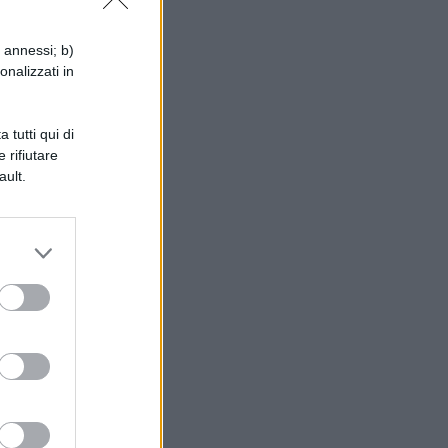
i annessi; b)
onalizzati in
e
 tutti qui di
 rifiutare
ault.