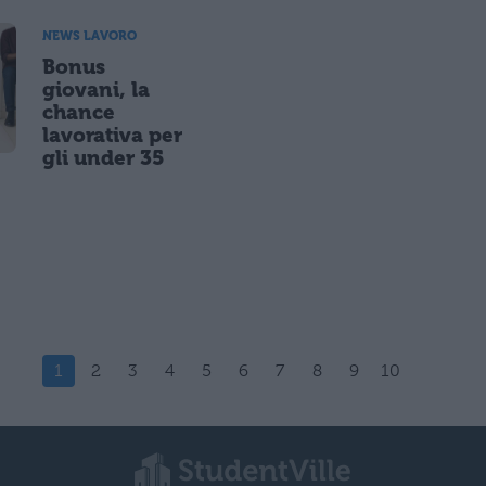
NEWS LAVORO
Bonus
giovani, la
chance
lavorativa per
gli under 35
1
2
3
4
5
6
7
8
9
10