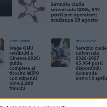
C
Servizio civile
universale 2026, 947
posti per operatori:
scadenza 28 agosto
NEWS LAVORO
NEWS LAVORO
Stage ONU
Servizio civile
retribuiti a
universale
Ginevra 2026:
2026-2027,
guida
65.964 posti
completa ai
disponibili:
tirocini WIPO
domande
con stipendi
entro l'8 april
oltre 2.100
franchi
NEWS LAVORO
NEWS LAVORO