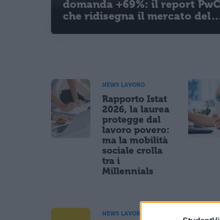
domanda +69%: il report Pw
che ridisegna il mercato del
lavoro
NEWS LAVORO
Rapporto Istat
2026, la laurea
protegge dal
lavoro povero:
ma la mobilità
sociale crolla
tra i
Millennials
NEWS LAVORO