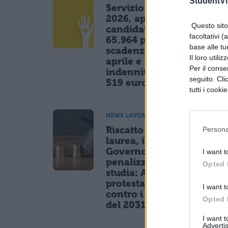
StudentVil
Servizio civile
2026, aperte le
Questo sito 
candidature:
facoltativi (
65.964 posti,
base alle tu
scadenza 8
Il loro utili
aprile e
Per il consen
indennità di
seguito. Cli
519 euro
tutti i cooki
NEWS LAVORO
Riscatto
Persona
laurea, il
Governo
I want t
penalizza chi
Opted 
studia: Anief
protesta
I want t
contro i tagli
Opted 
del 2031
I want 
Advertis