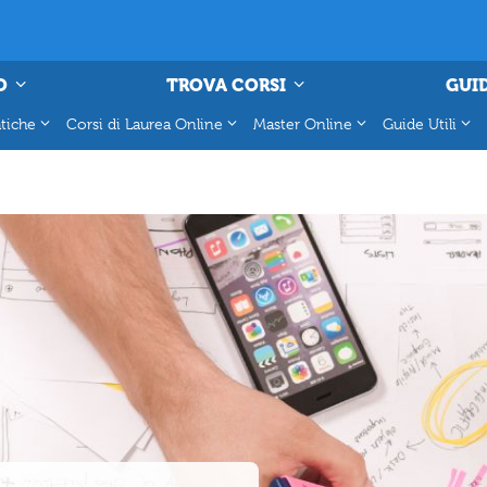
O
TROVA CORSI
GUID
tiche
Corsi di Laurea Online
Master Online
Guide Utili