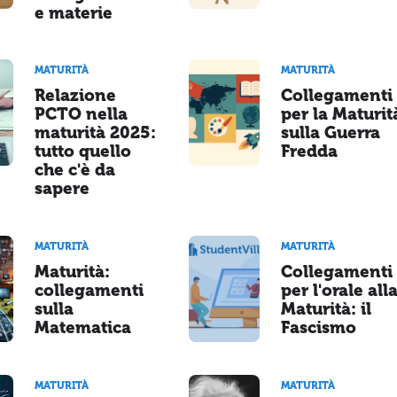
e materie
MATURITÀ
MATURITÀ
Relazione
Collegamenti
PCTO nella
per la Maturit
maturità 2025:
sulla Guerra
tutto quello
Fredda
che c'è da
sapere
MATURITÀ
MATURITÀ
Maturità:
Collegamenti
collegamenti
per l'orale all
sulla
Maturità: il
Matematica
Fascismo
MATURITÀ
MATURITÀ