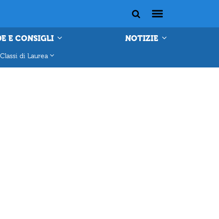
E E CONSIGLI
NOTIZIE
Classi di Laurea