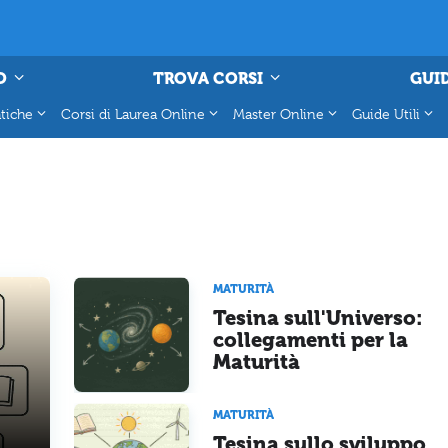
O
TROVA CORSI
GUID
tiche
Corsi di Laurea Online
Master Online
Guide Utili
MATURITÀ
Tesina sull'Universo:
collegamenti per la
Maturità
MATURITÀ
Tesina sullo sviluppo