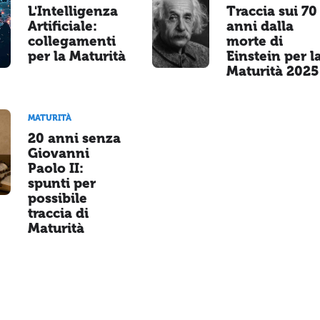
L'Intelligenza
Traccia sui 70
Artificiale:
anni dalla
collegamenti
morte di
per la Maturità
Einstein per l
Maturità 2025
MATURITÀ
20 anni senza
Giovanni
Paolo II:
spunti per
possibile
traccia di
Maturità