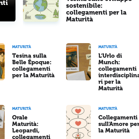
nti
sostenibile:
collegamenti per la
Maturità
MATURITÀ
MATURITÀ
Tesina sulla
L'Urlo di
Belle Époque:
Munch:
collegamenti
collegamenti
per la Maturità
interdisciplin
ri per la
Maturità
MATURITÀ
MATURITÀ
Orale
Collegamenti
Maturità:
sull'Amore pe
Leopardi,
la Maturità
collegamenti