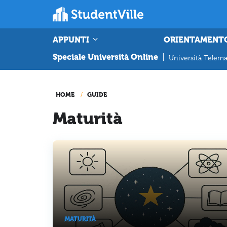
APPUNTI
ORIENTAMENT
Speciale Università Online
|
Università Telema
HOME
GUIDE
Maturità
MATURITÀ