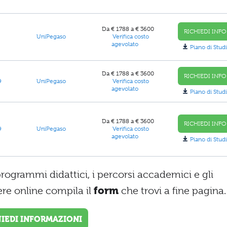
Da € 1788 a € 3600
RICHIEDI INFO
UniPegaso
Verifica costo
agevolato
Piano di Studi
Da € 1788 a € 3600
RICHIEDI INFO
9
UniPegaso
Verifica costo
agevolato
Piano di Studi
Da € 1788 a € 3600
RICHIEDI INFO
9
UniPegaso
Verifica costo
agevolato
Piano di Studi
programmi didattici, i percorsi accademici e gli
ere online compila il
form
che trovi a fine pagina.
HIEDI INFORMAZIONI