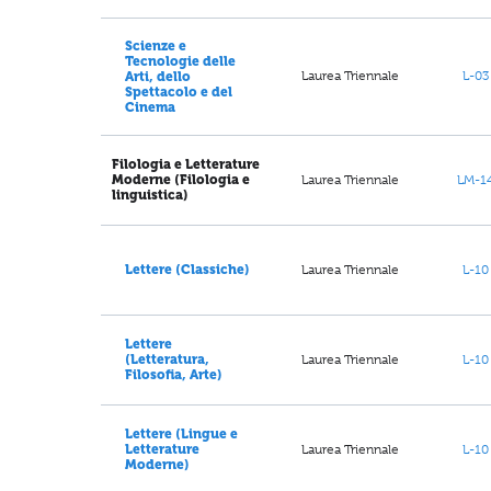
Scienze e
Tecnologie delle
Laurea Triennale
L-03
Arti, dello
Spettacolo e del
Cinema
Filologia e Letterature
Laurea Triennale
LM-1
Moderne (Filologia e
linguistica)
Laurea Triennale
L-10
Lettere (Classiche)
Lettere
Laurea Triennale
L-10
(Letteratura,
Filosofia, Arte)
Lettere (Lingue e
Laurea Triennale
L-10
Letterature
Moderne)