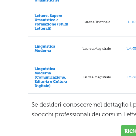
Umanistiche)
Lettere, Sapere
Umanistico e
Laurea Triennale
L-10
Formazione (Studi
Letterali)
Linguistica
Laurea Magistrale
LM-3
Moderna
Linguistica
Moderna
Laurea Magistrale
LM-3
(Comunicazione,
Editoria e Cultura
Digitale)
Se desideri conoscere nel dettaglio i 
sbocchi professionali dei corsi in Lett
RIC