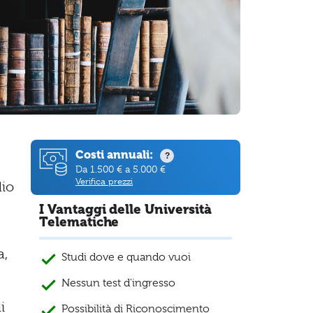
Costi annuali:
?
Da 1.500 € a 5.000 €
Verifica prezzi
dio
I Vantaggi delle Università
Telematiche
a,
Studi dove e quando vuoi
Nessun test d'ingresso
i
Possibilità di Riconoscimento