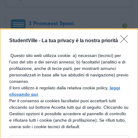
I Promessi Sposi
92 appunti
StudentVille -
La tua privacy è la nostra priorità
La Divina Commedia
Questo sito web utilizza cookie: a) necessari (tecnici) per
88 appunti
l'uso del sito e dei servizi annessi; b) facoltativi (analitici e di
profilazione, anche di terze parti, per mostrarti annunci
personalizzati in base alle tue abitudini di navigazione) previo
consenso.
De Senectute di Cicerone
Il loro utilizzo è regolato dalla relativa cookie policy,
leggi
87 appunti
cliccando qui
.
Per il consenso ai cookies facoltativi puoi accettarli tutti
cliccando sul bottone Accetta tutti qui di seguito. Cliccando su
Autori
Tutti gli Autori >
Gestisci opzioni è possibile accedere al pannello di controllo
e rifiutare tutti i cookie (anche di profilazione); Se rifiuti tutto,
userai solo i cookie tecnici di default.
Versioni dai Libri di Esercizi
1534 appunti