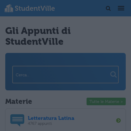
Gli Appunti di
StudentVille
Materie
Tutte le Materie >
Letteratura Latina
4767 appunti