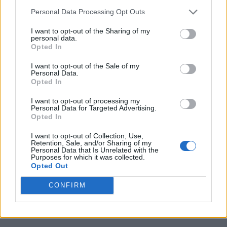
Personal Data Processing Opt Outs
I want to opt-out of the Sharing of my
Cicerone
personal data.
Opted In
1052 appunti
I want to opt-out of the Sale of my
Personal Data.
Opted In
Anonimi
526 appunti
I want to opt-out of processing my
Personal Data for Targeted Advertising.
Opted In
I want to opt-out of Collection, Use,
Cesare
Retention, Sale, and/or Sharing of my
Personal Data that Is Unrelated with the
468 appunti
Purposes for which it was collected.
Opted Out
CONFIRM
Eutropio
431 appunti