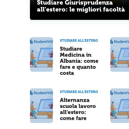
Studiare Giurisprudenza
all'estero: le migliori facoltà
STUDIARE ALL'ESTERO
Studiare
Medicina in
Albania: come
fare e quanto
costa
STUDIARE ALL'ESTERO
Alternanza
scuola lavoro
all’estero:
come fare