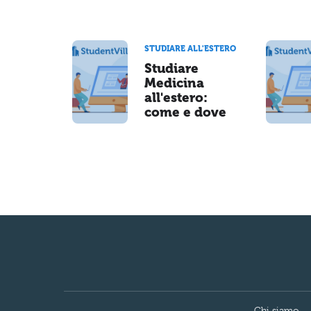
STUDIARE ALL'ESTERO
Studiare
Medicina
all'estero:
come e dove
Chi siamo