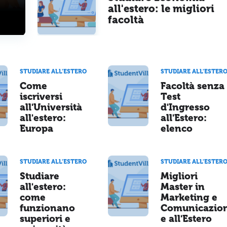
all'estero: le migliori
facoltà
STUDIARE ALL'ESTERO
STUDIARE ALL'ESTER
Come
Facoltà senza
iscriversi
Test
all'Università
d'Ingresso
all'estero:
all'Estero:
Europa
elenco
STUDIARE ALL'ESTERO
STUDIARE ALL'ESTER
Studiare
Migliori
all'estero:
Master in
come
Marketing e
funzionano
Comunicazio
superiori e
e all'Estero