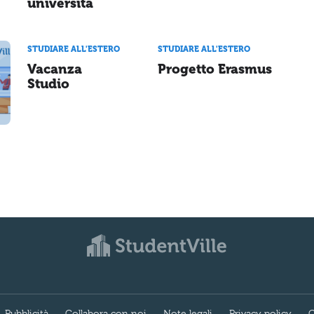
università
STUDIARE ALL'ESTERO
STUDIARE ALL'ESTERO
Vacanza
Progetto Erasmus
Studio
Pubblicità
Collabora con noi
Note legali
Privacy policy
C