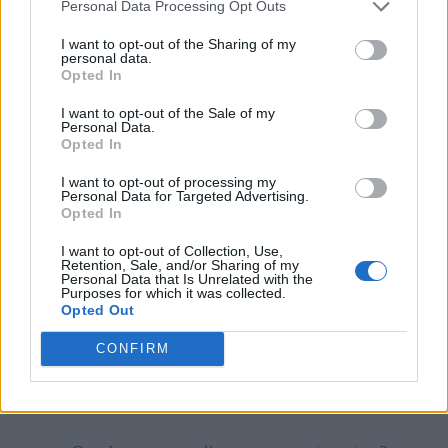
auguri ai vostri amici e parenti:
Personal Data Processing Opt Outs
I want to opt-out of the Sharing of my
Tanti auguri di una serena Pasqua!
personal data.
Opted In
La Pasqua è la festa della resurrezione
di Gesù!
I want to opt-out of the Sale of my
Personal Data.
Opted In
A Natale con i tuoi e Pasqua con chi
vuoi.
I want to opt-out of processing my
Personal Data for Targeted Advertising.
Opted In
Le uova di Pasqua sono buone e
contengono sempre delle simpatiche
I want to opt-out of Collection, Use,
Retention, Sale, and/or Sharing of my
sorprese.
Personal Data that Is Unrelated with the
Purposes for which it was collected.
Opted Out
Non perderti:
CONFIRM
Come va, come và o come va’: come si
scrive?