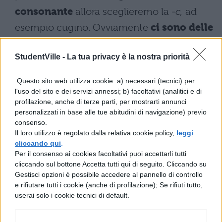
consonante
allora sceglieremo la
-c,
ad
esempio cugino. Ovviamente
ci sono delle
eccezioni,
basti pensare a
scuola, cuoco,
StudentVille -
La tua privacy è la nostra priorità
cuore.
Infine c’è
-cq
, che si usa nella
parola
acqua
e in tutti i suoi derivati e
Questo sito web utilizza cookie: a) necessari (tecnici) per
composti.
l'uso del sito e dei servizi annessi; b) facoltativi (analitici e di
profilazione, anche di terze parti, per mostrarti annunci
personalizzati in base alle tue abitudini di navigazione) previo
Pasqua: qualche esempio
consenso.
d’uso
Il loro utilizzo è regolato dalla relativa cookie policy,
leggi
cliccando qui
.
Per il consenso ai cookies facoltativi puoi accettarli tutti
E ora, per finire la nostra piacevole
cliccando sul bottone Accetta tutti qui di seguito. Cliccando su
chiacchierata, ecco qualche esempio d’uso
Gestisci opzioni è possibile accedere al pannello di controllo
e rifiutare tutti i cookie (anche di profilazione); Se rifiuti tutto,
che può anche esservi d’aiuto in vista
userai solo i cookie tecnici di default.
dell’arrivo della Santa Pasqua per fare gli