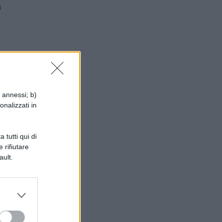
a
i annessi; b)
onalizzati in
 tutti qui di
 rifiutare
ault.
on