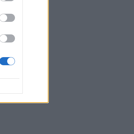
re
tis