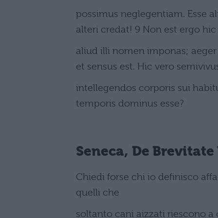
possimus neglegentiam. Esse ali
alteri credat! 9 Non est ergo hic
aliud illi nomen imponas; aeger e
et sensus est. Hic vero semivivus
intellegendos corporis sui habit
temporis dominus esse?
Seneca, De Brevitate 
Chiedi forse chi io definisco af
quelli che
soltanto cani aizzati riescono a ca