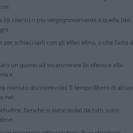
 con
a [di clienti] o più vergognosamente il quella [dei
egni
per schiacciarli con gli affari altrui, o che l’asta 
o un giorno ad incancrenire [si riferisce alla
erra e
ra ritenuto disonorevole]. Il tempo libero di alcun
 o nel
litudine, benché si siano isolat da tutti, sono
n deve
ma un inoperoso affaccendarsi. Puoi chiamare