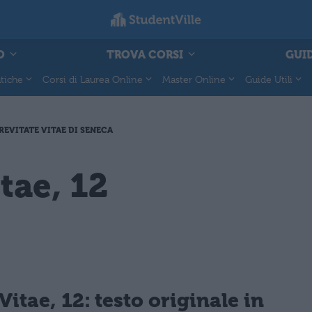
O
TROVA CORSI
GUID
tiche
Corsi di Laurea Online
Master Online
Guide Utili
REVITATE VITAE DI SENECA
tae, 12
Vitae, 12: testo originale in