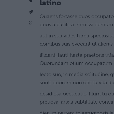
latino
Quaeris fortasse quos occupat
quos a basilica immissi demum 
aut in sua vides turba speciosius
domibus suis evocant ut alienis 
illidant, [aut] hasta praetoris 
Quorundam otium occupatum est:
lecto suo, in media solitudine, 
sunt: quorum non otiosa vita di
desidiosa occupatio. Illum tu o
pretiosa, anxia subtilitate conc
dierum partem in aeruginosis l