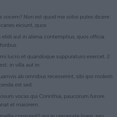
os vocem? Non est quod me solos putes dicere
canes eiciunt, quos
 elidi aut in aliena contemptius, quos officia
foribus
infami lucro et quandoque suppuraturo exercet. 2
 in villa aut in
quamvis ab omnibus recesserint, sibi ipsi molesti
cenda est sed
tiosum vocas qui Corinthia, paucorum furore
innat et maiorem
amellis consumit? qui in ceromate (nam, pro