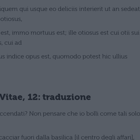
quem qui usque eo deliciis interierit ut an sedeat
 otiosus,
st, immo mortuus est; ille otiosus est cui otii sui
, cui ad
us indice opus est, quomodo potest hic ullius
Vitae, 12: traduzione
faccendati? Non pensare che io bolli come tali sol
cciar fuori dalla basilica [il centro degli affari],