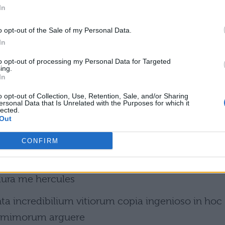
In
ocandae sunt vitam et consuetudinem humanam
 manus elatus et in
o opt-out of the Sale of my Personal Data.
In
terrogando: “Iam sedeo?” Hunc tu ignorantem an
to opt-out of processing my Personal Data for Targeted
ideat, an
ing.
In
utrum magis miserear, si hoc ignoravit an si ignora
o opt-out of Collection, Use, Retention, Sale, and/or Sharing
erum
ersonal Data that Is Unrelated with the Purposes for which it
lected.
Out
m et imitantur; quaedam vitia illos quasi felicita
ilis et
CONFIRM
 quid facias: i nunc et mimos multa mentiri ad
lura me hercules
ta incredibilium vitiorum copia ingenioso in hoc
m mimorum arguere