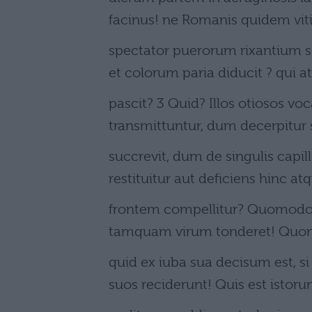
facinus! ne Romanis quidem vit
spectator puerorum rixantium 
et colorum paria diducit ? qui a
pascit? 3 Quid? Illos otiosos 
transmittuntur, dum decerpitur 
succrevit, dum de singulis capil
restituitur aut deficiens hinc atq
frontem compellitur? Quomodo ir
tamquam virum tonderet! Quo
quid ex iuba sua decisum est, si
suos reciderunt! Quis est istor