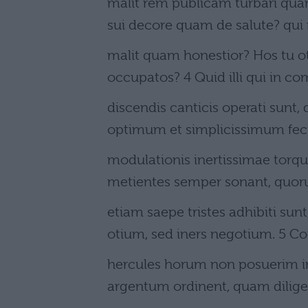
malit rem publicam turbari quam
sui decore quam de salute? qui
malit quam honestior? Hos tu 
occupatos? 4 Quid illi qui in c
discendis canticis operati sun
optimum et simplicissimum fecit
modulationis inertissimae torqu
metientes semper sonant, quoru
etiam saepe tristes adhibiti sun
otium, sed iners negotium. 5 C
hercules horum non posuerim in
argentum ordinent, quam dilig