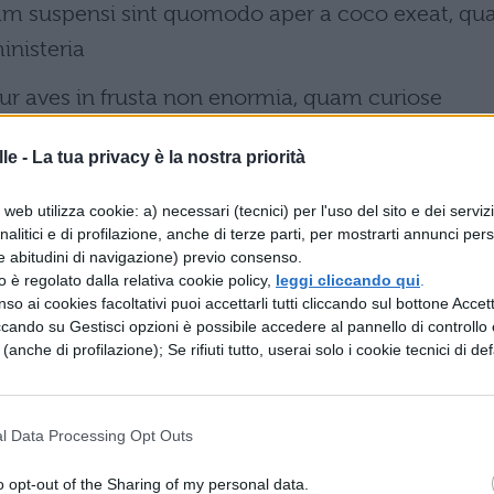
am suspensi sint quomodo aper a coco exeat, qu
inisteria
tur aves in frusta non enormia, quam curiose
 detergeant: ex his
le -
La tua privacy è la nostra priorità
ptatur et usque eo in omnes vitae secessus mala
web utilizza cookie: a) necessari (tecnici) per l'uso del sito e dei serviz
t sine
analitici e di profilazione, anche di terze parti, per mostrarti annunci pers
e abitudini di navigazione) previo consenso.
quidem inter otiosos numeraveris qui sella se et
zzo è regolato dalla relativa cookie policy,
leggi cliccando qui
.
d gestationum
so ai cookies facoltativi puoi accettarli tutti cliccando sul bottone Accetta
ccando su Gestisci opzioni è possibile accedere al pannello di controllo e
 liceat, horas occurrunt, quos quando lavari
e (anche di profilazione); Se rifiuti tutto, userai solo i cookie tecnici di def
 cenare alius
icati animi languore solvuntur, ut per se scire n
l Data Processing Opt Outs
uendam ex
o opt-out of the Sharing of my personal data.