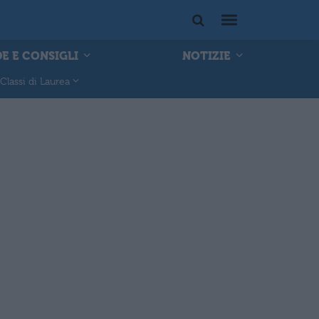
E E CONSIGLI
NOTIZIE
Classi di Laurea