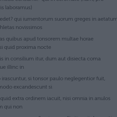
iis laboramus)
sedet? qui iumentorum suorum greges in aetatu
thletas novissimos
vocas quibus apud tonsorem multae horae
si quid proxima nocte
lis in consilium itur, dum aut disiecta coma
ue illinc in
ascuntur, si tonsor paulo neglegentior fuit,
modo excandescunt si
 quid extra ordinem iacuit, nisi omnia in anulos
um qui non