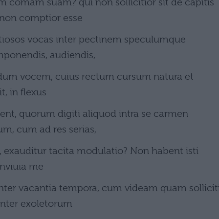
 comam suam? qui non sollicitior sit de capitis
 non comptior esse
otiosos vocas inter pectinem speculumque
omponendis, audiendis,
t, dum vocem, cuius rectum cursum natura et
, in flexus
ent, quorum digiti aliquod intra se carmen
m, cum ad res serias,
t, exauditur tacita modulatio? Non habent isti
onviuia me
ter vacantia tempora, cum videam quam sollicit
enter exoletorum