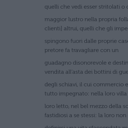
quelli che vedi esser stritolati o
maggior lustro nella propria foll
clienti] altrui, quelli che gli imp
spingono fuori dalle proprie case 
pretore fa travagliare con un
guadagno disonorevole e destinat
vendita all’asta dei bottini di gu
degli schiavi, il cui commercio e
tutto impegnato: nella loro villa
loro letto, nel bel mezzo della so
fastidiosi a se stessi: la loro no
definirsi una vita sfaccendata 