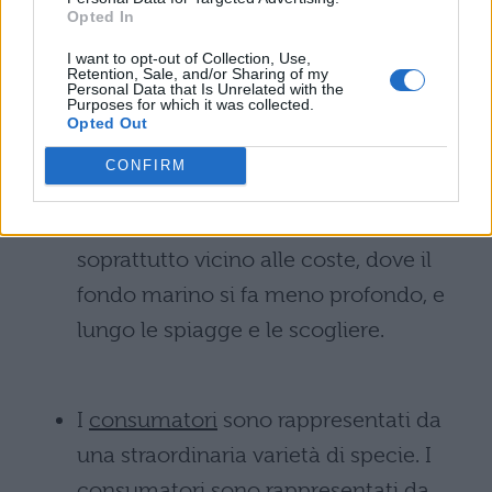
Opted In
la vita dell’oceano, dipende dai produttori
I want to opt-out of Collection, Use,
concentrati in una zona superficiale.
Retention, Sale, and/or Sharing of my
Personal Data that Is Unrelated with the
Purposes for which it was collected.
I
produttori
sono rappresentati dalle
Opted Out
alghe, soprattutto delle specie
CONFIRM
unicellulari, come le diatomee. Le
alghe pluricellulari sono presenti
soprattutto vicino alle coste, dove il
fondo marino si fa meno profondo, e
lungo le spiagge e le scogliere.
I
consumatori
sono rappresentati da
una straordinaria varietà di specie. I
consumatori sono rappresentati da