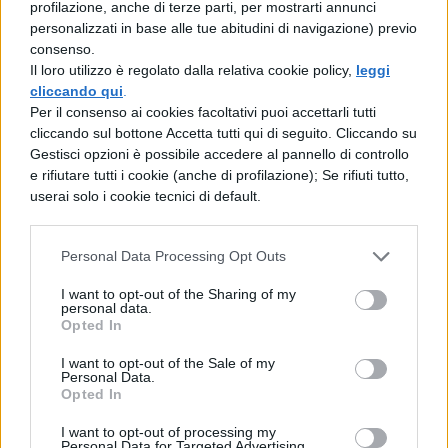
profilazione, anche di terze parti, per mostrarti annunci
L’ambiente marino, formato dai mari e
personalizzati in base alle tue abitudini di navigazione) previo
consenso.
dagli oceani, rappresenta l’ambiente più
Il loro utilizzo è regolato dalla relativa cookie policy,
leggi
vasto della Terra. I mari e gli oceani
cliccando qui
.
Per il consenso ai cookies facoltativi puoi accettarli tutti
ospitano le comunità più ricche per
cliccando sul bottone Accetta tutti qui di seguito. Cliccando su
quantità e per varietà di organismi. Gli
Gestisci opzioni è possibile accedere al pannello di controllo
e rifiutare tutti i cookie (anche di profilazione); Se rifiuti tutto,
ambienti acquatici formano ecosistemi
userai solo i cookie tecnici di default.
l’uno diverso dall’altro; tuttavia gli
ecosistemi acquatici
, specialmente quelli
Personal Data Processing Opt Outs
marini, hanno molte caratteristiche
I want to opt-out of the Sharing of my
personal data.
comuni. I produttori che abitano
Opted In
nell’ambiente marino, cioè gli organismi
I want to opt-out of the Sale of my
che svolgono la fotosintesi clorofilliana,
Personal Data.
Opted In
sono concentrati vicino alla superficie, dove
I want to opt-out of processing my
giunge la luce solare. In questo modo, tutta
Personal Data for Targeted Advertising.