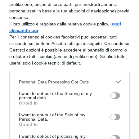
l'internazionalismo.
profilazione, anche di terze parti, per mostrarti annunci
personalizzati in base alle tue abitudini di navigazione) previo
consenso.
Il loro utilizzo è regolato dalla relativa cookie policy,
leggi
Scarica il contenuto
cliccando qui
.
Per il consenso ai cookies facoltativi puoi accettarli tutti
cliccando sul bottone Accetta tutti qui di seguito. Cliccando su
Gestisci opzioni è possibile accedere al pannello di controllo
e rifiutare tutti i cookie (anche di profilazione); Se rifiuti tutto,
userai solo i cookie tecnici di default.
TI POTREBBE INTERESSARE
Personal Data Processing Opt Outs
STORIA CONTEMPORANEA
I want to opt-out of the Sharing of my
Rosa Parks: biografia e
personal data.
Opted In
pensiero dell'attivista
I want to opt-out of the Sale of my
Personal Data.
Opted In
STORIA CONTEMPORANEA
I want to opt-out of processing my