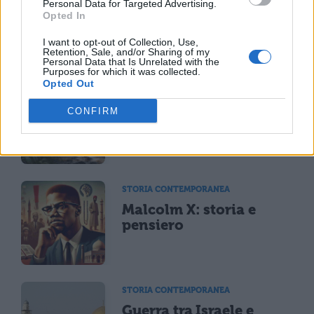
Personal Data for Targeted Advertising.
Manifesto di Ventotene:
Opted In
che cos'è, e concetti
fondamentali
I want to opt-out of Collection, Use,
Retention, Sale, and/or Sharing of my
Personal Data that Is Unrelated with the
Purposes for which it was collected.
Opted Out
STORIA CONTEMPORANEA
Guerra del Vietnam:
CONFIRM
riassunto, cause e
conseguenze
STORIA CONTEMPORANEA
Malcolm X: storia e
pensiero
STORIA CONTEMPORANEA
Guerra tra Israele e