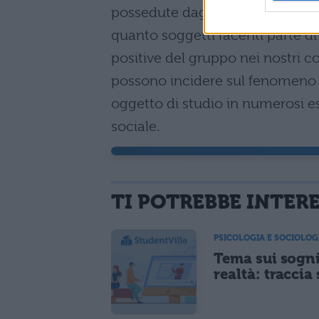
possedute dagli altri migliori e 
quanto soggetti facenti parte d
positive del gruppo nei nostri c
possono incidere sul fenomeno 
oggetto di studio in numerosi es
sociale.
TI POTREBBE INTER
PSICOLOGIA E SOCIOLOG
Tema sui sogni
realtà: traccia