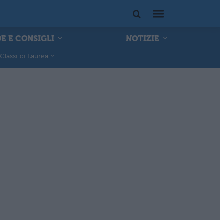
E E CONSIGLI
NOTIZIE
Classi di Laurea