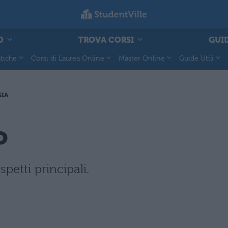
O
TROVA CORSI
GUID
tiche
Corsi di Laurea Online
Master Online
Guide Utili
GIA
o
petti principali.