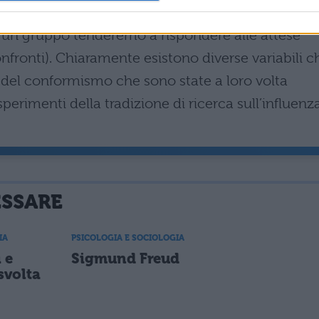
più accurate delle nostre) e influenza normativa (i
i un gruppo tenderemo a rispondere alle attese
onfronti). Chiaramente esistono diverse variabili c
del conformismo che sono state a loro volta
perimenti della tradizione di ricerca sull’influenz
ESSARE
IA
PSICOLOGIA E SOCIOLOGIA
 e
Sigmund Freud
 svolta