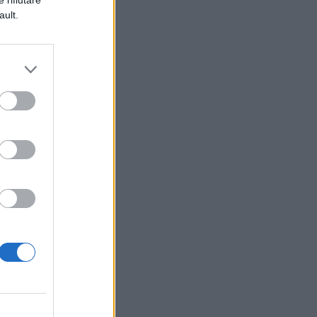
ault.
ca
 è
 e
ui
o
se