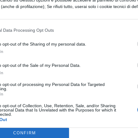
lire delle norme e farle rispettare.
e (anche di profilazione); Se rifiuti tutto, userai solo i cookie tecnici di def
I MOSCOVICI.
Un ulteriore interrogativo di ricer
 (1969) che si occupò di indagare in che modo la
l Data Processing Opt Outs
maggioranza. Quando le persone si adeguano
ttavia cambiare opinione in merito alle situazioni
o opt-out of the Sharing of my personal data.
In
nza; quando invece accettano le norme del gruppo
di accettazione. L’ ipotesi di Moscovici è che le
o opt-out of the Sale of my Personal Data.
In
ocesso di cambiamento di prospettiva tale per c
e piuttosto che acquiescenza. Questo cambiament
to opt-out of processing my Personal Data for Targeted
ing.
 la minoranza si dimostra coerente e flessibile.
In
eso di gruppo tendono a conformarsi alla
o opt-out of Collection, Use, Retention, Sale, and/or Sharing
ersonal Data that Is Unrelated with the Purposes for which it
uesto interrogativo sono state individuate diver
lected.
Out
mano in causa processi di influenza informativa (ci
aggioranza perché riteniamo le informazioni
CONFIRM