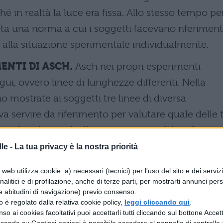
ché in realtà la luce era fissa. Allo stesso tempo pe
eata una norma a cui i soggetti facevano riferimen
alla situazione sperimentale individualmente.
ENTI DI ASCH.
Asch nei propri esperimenti
ui, ovvero linee di lunghezze differenti. Nella
 mostrate ai soggetti tre linee di diversa
 servire da riferimento per valutare quale delle 
tessa lunghezza. Le linee erano tutte di lunghezze
rimento di Asch, chiamati ad esprimersi, tendevan
le -
La tua privacy è la nostra priorità
ano già state date (in genere da complici dello
web utilizza cookie: a) necessari (tecnici) per l'uso del sito e dei serviz
mente errate. Anche di fronte a stimoli non
analitici e di profilazione, anche di terze parti, per mostrarti annunci pers
e abitudini di navigazione) previo consenso.
za le valutazioni dei singoli, negando l’evidenza
zzo è regolato dalla relativa cookie policy,
leggi cliccando qui
.
anza. In entrambe questi studi dunque la
so ai cookies facoltativi puoi accettarli tutti cliccando sul bottone Accetta
ccando su Gestisci opzioni è possibile accedere al pannello di controllo e