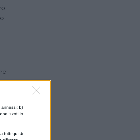
rò
to
tre
o
i annessi; b)
onalizzati in
 tutti qui di
 rifiutare