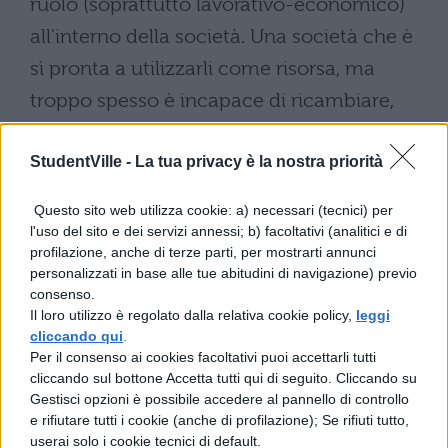
ruolo (soprattutto lavorativo-economico)
all’interno della società. Una società che è
sì pronta a utilizzarli come risorsa, ma
troppo spesso è incapace di ricambiare,
fornendogli le tutele e i diritti adeguati,
StudentVille -
necessari a una sopravvivenza degna
La tua privacy è la nostra priorità
dell’apporto che invece danno
Questo sito web utilizza cookie: a) necessari (tecnici) per
all’economia.
l'uso del sito e dei servizi annessi; b) facoltativi (analitici e di
profilazione, anche di terze parti, per mostrarti annunci
Nato in Spagna, e successivamente
personalizzati in base alle tue abitudini di navigazione) previo
sviluppatosi in tutta Europa, raggiungendo
consenso.
Il loro utilizzo è regolato dalla relativa cookie policy,
leggi
anche gli Stati Uniti e persino alcuni paesi
cliccando qui
.
asiatici, il movimento degli “indignati” è un
Per il consenso ai cookies facoltativi puoi accettarli tutti
cliccando sul bottone Accetta tutti qui di seguito. Cliccando su
movimento non violento, essenzialmente
Gestisci opzioni è possibile accedere al pannello di controllo
di giovani, che protestano contro le gravi
e rifiutare tutti i cookie (anche di profilazione); Se rifiuti tutto,
userai solo i cookie tecnici di default.