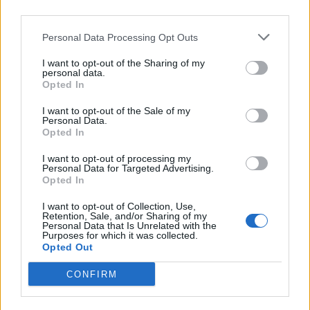
situazioni economiche in cui versano i
propri paesi, tenendo però ben presente
Personal Data Processing Opt Outs
come i problemi del proprio giardino siano
I want to opt-out of the Sharing of my
collegati con quelli della finanza mondiale.
personal data.
Opted In
Da un punto di vista pratico, gli indignati
I want to opt-out of the Sale of my
chiedono risposte, da parte dei governi, a
Personal Data.
Opted In
favore e a tutela delle fasce economiche
più deboli, in particolar modo in tema di
I want to opt-out of processing my
Personal Data for Targeted Advertising.
lavoro e stato sociale.
Opted In
Altri momenti importanti, poi, durante lo
I want to opt-out of Collection, Use,
Retention, Sale, and/or Sharing of my
scorso anno, hanno visto sotto i riflettori
Personal Data that Is Unrelated with the
Purposes for which it was collected.
alcuni movimenti di cittadini che hanno
Opted Out
provato (purtroppo in molti casi in maniera
CONFIRM
vana) a far valere i propri diritti nelle