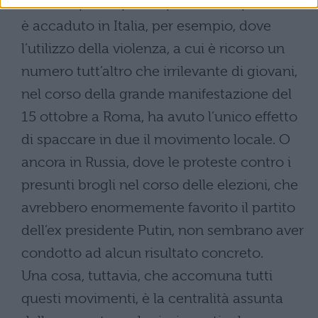
maniere più disparate possibili. È quello che
è accaduto in Italia, per esempio, dove
l’utilizzo della violenza, a cui è ricorso un
numero tutt’altro che irrilevante di giovani,
nel corso della grande manifestazione del
15 ottobre a Roma, ha avuto l’unico effetto
di spaccare in due il movimento locale. O
ancora in Russia, dove le proteste contro i
presunti brogli nel corso delle elezioni, che
avrebbero enormemente favorito il partito
dell’ex presidente Putin, non sembrano aver
condotto ad alcun risultato concreto.
Una cosa, tuttavia, che accomuna tutti
questi movimenti, è la centralità assunta