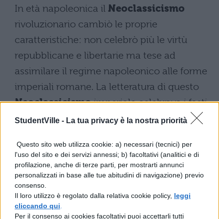
In età napoleonica il
Neoclassicismo
rivoluzionario cambiò le proprie
caratteristiche: non celebrò più le virtù
repubblicane e libertarie ma tese ad
assimilare il regime napoleonico alle forme
imperiali romane. La letteratura di questo
Neoclassicismo
imperiale celebrava i fasti
del governo napoleonico e usava un
StudentVille -
La tua privacy è la nostra priorità
linguaggio enfatico e solenne.
Questo sito web utilizza cookie: a) necessari (tecnici) per
l'uso del sito e dei servizi annessi; b) facoltativi (analitici e di
Il contesto culturale
profilazione, anche di terze parti, per mostrarti annunci
personalizzati in base alle tue abitudini di navigazione) previo
Negli ultimi decenni del 700 e nei primi
consenso.
Il loro utilizzo è regolato dalla relativa cookie policy,
leggi
dell’800 si riscontrano nella cultura italiana
cliccando qui
.
delle tendenze che appaiono opposte a
Per il consenso ai cookies facoltativi puoi accettarli tutti