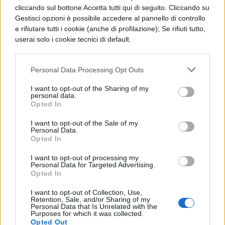
cliccando sul bottone Accetta tutti qui di seguito. Cliccando su
quelle
neoclassiche
. Se il gusto
Gestisci opzioni è possibile accedere al pannello di controllo
neoclassico è caratterizzato dalla
e rifiutare tutti i cookie (anche di profilazione); Se rifiuti tutto,
userai solo i cookie tecnici di default.
compostezza e calma, dalla serenità e dal
dominio delle passioni, dalla ricerca e
Personal Data Processing Opt Outs
contemplazione del bello ideale, queste
I want to opt-out of the Sharing of my
altre tendenze si manifestano come
personal data.
Opted In
concentrazione sull’io, amore per ciò che è
primitivo e selvaggio, per le atmosfere
I want to opt-out of the Sale of my
Personal Data.
lugubri, cupe, ambigue, di morte, nonché
Opted In
per paesaggi esotici ed originali.
I want to opt-out of processing my
Personal Data for Targeted Advertising.
Queste secondi indirizzi sono ricchi ed
Opted In
eterogenei, ma possono essere raggruppati
I want to opt-out of Collection, Use,
Retention, Sale, and/or Sharing of my
per semplificazione sotto il nome di
Personal Data that Is Unrelated with the
Purposes for which it was collected.
Preromanticismo
.
Opted Out