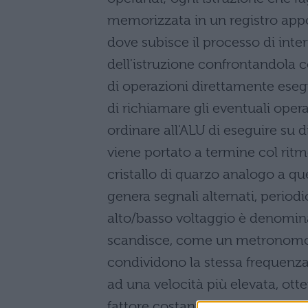
memorizzata in un registro appos
dove subisce il processo di inter
dell'istruzione confrontandola c
di operazioni direttamente esegu
di richiamare gli eventuali operan
ordinare all'ALU di eseguire su d
viene portato a termine col ritm
cristallo di quarzo analogo a qu
genera segnali alternati, periodi
alto/basso voltaggio è denomi
scandisce, come un metronomo, 
condividono la stessa frequenza
ad una velocità più elevata, ott
fattore costante. Questo fatto