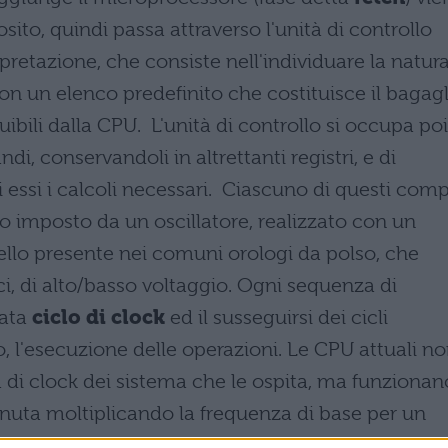
ito, quindi passa attraverso l'unità di controllo
pretazione, che consiste nell'individuare la natur
on un elenco predefinito che costituisce il bagagl
ibili dalla CPU. L'unità di controllo si occupa poi
di, conservandoli in altrettanti registri, e di
i essi i calcoli necessari. Ciascuno di questi comp
o imposto da un oscillatore, realizzato con un
ello presente nei comuni orologi da polso, che
ci, di alto/basso voltaggio. Ogni sequenza di
nata
ciclo di clock
ed il susseguirsi dei cicli
l'esecuzione delle operazioni. Le CPU attuali n
 di clock dei sistema che le ospita, ma funzionan
enuta moltiplicando la frequenza di base per un
 rende ogni comunicazione con l'esterno un event