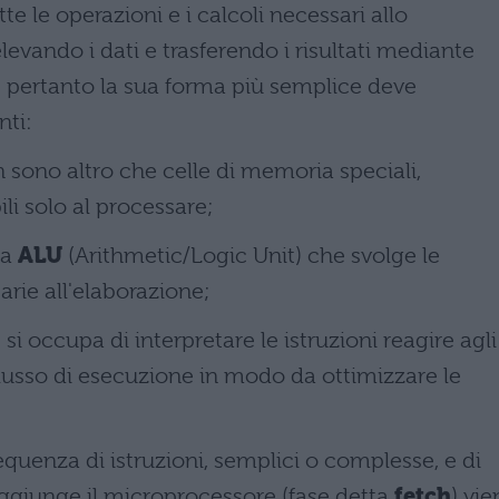
te le operazioni e i calcoli necessari allo
vando i dati e trasferendo i risultati mediante
; pertanto la sua forma più semplice deve
ti:
n sono altro che celle di memoria speciali,
li solo al processare;
ta
ALU
(Arithmetic/Logic Unit) che svolge le
rie all'elaborazione;
e si occupa di interpretare le istruzioni reagire agli
 flusso di esecuzione in modo da ottimizzare le
quenza di istruzioni, semplici o complesse, e di
aggiunge il microprocessore (fase detta
fetch
) vie