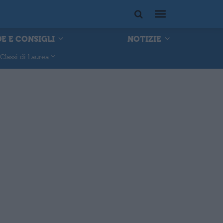
E E CONSIGLI
NOTIZIE
Classi di Laurea