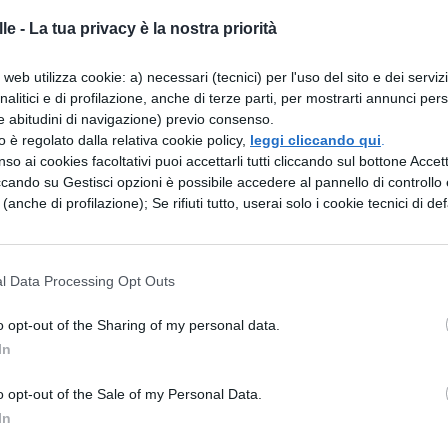
nificativamente l'attività dei processare. Siccome i
le -
La tua privacy è la nostra priorità
rte dei processare avviene quasi esclusivamente p
web utilizza cookie: a) necessari (tecnici) per l'uso del sito e dei serviz
sulla memoria centrale, si è cercato di ridurre il
analitici e di profilazione, anche di terze parti, per mostrarti annunci pers
e abitudini di navigazione) previo consenso.
egrando nella CPU un certo quantitativo di
zzo è regolato dalla relativa cookie policy,
leggi cliccando qui
.
cache di primo livello
(L1). Questa memoria fa
so ai cookies facoltativi puoi accettarli tutti cliccando sul bottone Accetta
ccando su Gestisci opzioni è possibile accedere al pannello di controllo e
l processare, che in molti casi troverà ciò che gli
e (anche di profilazione); Se rifiuti tutto, userai solo i cookie tecnici di def
piti senza dover cercare altrove. La
cache di
tadio interposto tra quella di primo livello e la
l Data Processing Opt Outs
 maggiori di quella Ll e può essere integrata ne
ella CPU, come avviene nel Celeron Mendocino e n
o opt-out of the Sharing of my personal data.
rare sul bus di sistema, come nei PC basati sull'
In
 alla comune memoria solo grazie all'impiego di
o opt-out of the Sale of my Personal Data.
una più efficiente logica di gestione. Il Pentium 
In
edia per la sua cache L2, che si trova su integrati