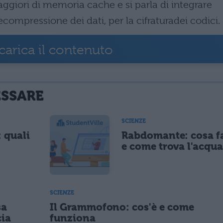
ggiori di memoria cache e si parla di integrare
compressione dei dati, per la cifraturadei codici.
carica il contenuto
ESSARE
SCIENZE
: quali
Rabdomante: cosa f
e come trova l'acqua
SCIENZE
sa
Il Grammofono: cos'è e come
cia
funziona