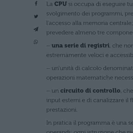
La
CPU
si occupa di eseguire tut
svolgimento dei programmi, prele
l'accesso alla memoria centrale
prevedere almeno tre componen
–
una serie di registri
, che no
estremamente veloci e accessibi
– un'unità di calcolo denomina
operazioni matematiche necessa
– un
circuito di controllo
, ch
input esterni e di canalizzare il
prestazioni.
In pratica il programma è una se
operandi; ogni istruzione che r