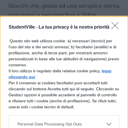
blocchi che, grazie ad una semplice spinta,
riuscivano a percorre fino a 26Km.
L'operazione veniva ripetuta fino al
StudentVille -
La tua privacy è la nostra priorità
raggiuingimento del cantiere.
Questo sito web utilizza cookie: a) necessari (tecnici) per
– Un'equipe di archeologi italiani è venuta
l'uso del sito e dei servizi annessi; b) facoltativi (analitici e di
profilazione, anche di terze parti, per mostrarti annunci
a capo di un piccolo mistero riguardante
personalizzati in base alle tue abitudini di navigazione) previo
degli oggetti a forma di culla, o slitta, che
consenso.
Il loro utilizzo è regolato dalla relativa cookie policy,
leggi
sono stati rinvenuti durante alcuni scavi in
cliccando qui
.
Egitto. Queste "culle" servivano per alzare i
Per il consenso ai cookies facoltativi puoi accettarli tutti
cliccando sul bottone Accetta tutti qui di seguito. Cliccando su
massi di piccole dimensioni destinati alla
Gestisci opzioni è possibile accedere al pannello di controllo
costruzione delle piramidi. Bisogna
e rifiutare tutti i cookie (anche di profilazione); Se rifiuti tutto,
userai solo i cookie tecnici di default.
sottolineare che invece i pesi maggiori
venivano mossi mediante sistemi di piani
Personal Data Processing Opt Outs