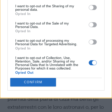
inclinati. Il sistema era molto semplice, si
I want to opt-out of the Sharing of my
caricava la slitta, la si faceva basculare su
personal data.
Opted In
un fianco, in modo da lasciare un lato della
I want to opt-out of the Sale of my
stessa sollevato, sotto questo lato venivano
Personal Data.
Opted In
inseriti degli spessori, poi si ricominciava
con l'altro fianco, in questo modo si riusciva
I want to opt-out of processing my
Personal Data for Targeted Advertising.
a far alzare la slitta con il suo carico di
Opted In
parecchi cm. Nove persone sono riuscite a
I want to opt-out of Collection, Use,
Retention, Sale, and/or Sharing of my
sollevare un masso di 3 tonnellate di 1
Personal Data that Is Unrelated with the
Purposes for which it was collected.
metro in 20 minuti.
Opted Out
– Alcuni spiegano il mistero ipotizzando
CONFIRM
che non furono gli Egizi a costruire le
piramidi della piana di Giza ma bensì gli
extraterrestri con le loro astronavi o, per lo