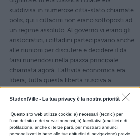
dignitose. In età classica l’Ellade era
suddivisa in numerose città-stato chiamate
polis, qui i cittadini non erano sottoposti ad
un regime assoluto. Al governo vi erano gli
aristocratici, i cittadini partecipavano anche
alle riunioni per discutere e decidere il da
farsi riunendosi nella piazza principale
chiamata agorà. L’attività economica era
libera; tutta questa libertà riusciva a
garantire una capacità di sviluppo
StudentVille -
La tua privacy è la nostra priorità
autonoma. Le poleis presentavano oltre
all’agorà, un tempio dedicato alla propria
Questo sito web utilizza cookie: a) necessari (tecnici) per
divinità protettrice solitamente posto nella
l'uso del sito e dei servizi annessi; b) facoltativi (analitici e di
profilazione, anche di terze parti, per mostrarti annunci
pare più alta e fortificata della città,
personalizzati in base alle tue abitudini di navigazione) previo