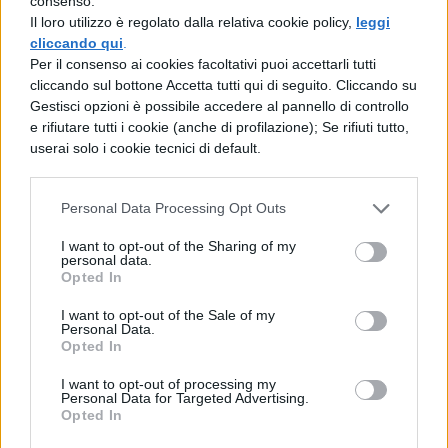
chiamata acropoli. La pianta della città si
consenso.
Il loro utilizzo è regolato dalla relativa cookie policy,
leggi
presentava a scacchiera costruita su un
cliccando qui
.
modello del cosmo come all’epoca veniva
Per il consenso ai cookies facoltativi puoi accettarli tutti
cliccando sul bottone Accetta tutti qui di seguito. Cliccando su
immaginato: ossi un mondo di piccole
Gestisci opzioni è possibile accedere al pannello di controllo
dimensioni piatto coperto da una cupola.
e rifiutare tutti i cookie (anche di profilazione); Se rifiuti tutto,
userai solo i cookie tecnici di default.
Le caratteristiche delle polis greche furono
riprese anche dall’urbanistica di Roma.
Personal Data Processing Opt Outs
Con la caduta dell’impero romano
I want to opt-out of the Sharing of my
personal data.
d’occidente che avvenne intorno al V
Opted In
secolo a.C la vita urbana si era ridotta; in
I want to opt-out of the Sale of my
Personal Data.
alcune aree la popolazione scarseggiava,
Opted In
rimanevano solamente piccoli centri
I want to opt-out of processing my
chiamati wiks che servivano come punto di
Personal Data for Targeted Advertising.
Opted In
appoggio per commercianti e ambulanti.