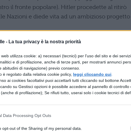
ro il fronte popolare). Hitler procedette al ritirò
lle Nazioni e diede vita ad un ambizioso progetto
Stati democratici europei non riuscirono a
le -
La tua privacy è la nostra priorità
iti ormai nell’Asse Roma-Berlino (1936), continuav
web utilizza cookie: a) necessari (tecnici) per l'uso del sito e dei serviz
analitici e di profilazione, anche di terze parti, per mostrarti annunci pers
e abitudini di navigazione) previo consenso.
 contro il pericolo comunista. Anche a causa della
zzo è regolato dalla relativa cookie policy,
leggi cliccando qui
.
so ai cookies facoltativi puoi accettarli tutti cliccando sul bottone Accetta
ccando su Gestisci opzioni è possibile accedere al pannello di controllo e
n intervenire tempestivamente nei confronti dell
e (anche di profilazione); Se rifiuti tutto, userai solo i cookie tecnici di def
ement, che possiamo tradurre con “pace a tutti i
l Data Processing Opt Outs
(richiesta dell’annessione di Danzica). Solo a quest
o opt-out of the Sharing of my personal data.