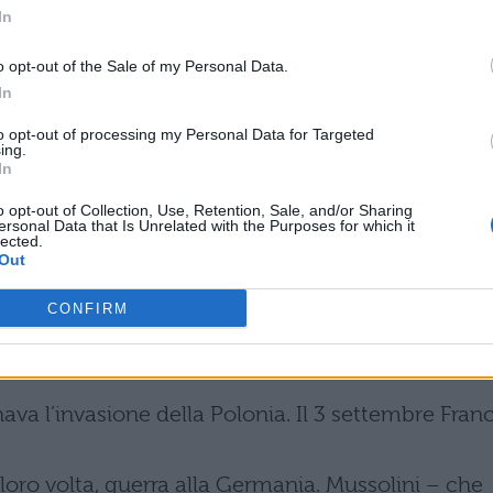
In
vertirono decise reazioni antitedesche.
o opt-out of the Sale of my Personal Data.
In
ia, Francia e Gran Bretagna rinunciarono alla loro
to opt-out of processing my Personal Data for Targeted
ing.
ro trattative con l’URSS. I negoziati (con inizio ne
In
o opt-out of Collection, Use, Retention, Sale, and/or Sharing
ersonal Data that Is Unrelated with the Purposes for which it
uando i ministri degli Esteri russo e tedesco
lected.
Out
ressione.
CONFIRM
ive allo scoppio della seconda Guerra mondiale
inava l’invasione della Polonia. Il 3 settembre Fran
loro volta, guerra alla Germania. Mussolini – che