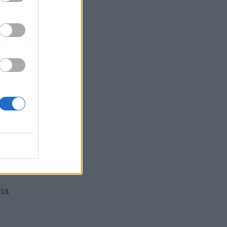
l
cia