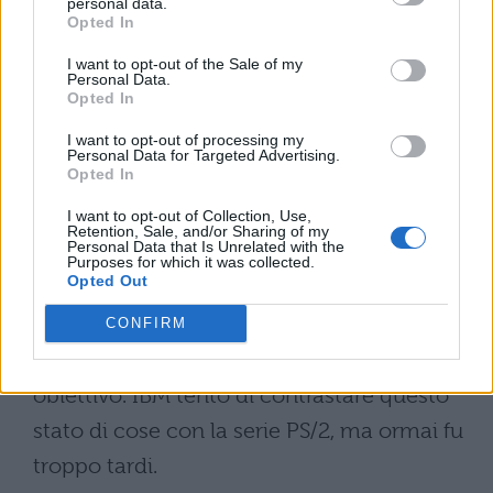
personal data.
aggiuntive per il PC, ma non solo … anche
Opted In
tutto il PC stesso. L'IBM prevedeva, al
I want to opt-out of the Sale of my
momento del lancio, di vendere circa
Personal Data.
Opted In
500mila PC in cinque anni. La quota venne
I want to opt-out of processing my
raggiunta prima della fine del secondo
Personal Data for Targeted Advertising.
Opted In
anno di produzione! Purtroppo (… o per
I want to opt-out of Collection, Use,
fortuna) la scelta della architettura "aperta"
Retention, Sale, and/or Sharing of my
Personal Data that Is Unrelated with the
si ritorcerà contro IBM stessa: le società che
Purposes for which it was collected.
Opted Out
si videro togliere quote di mercato dal PC
decisero di produrre PC compatibili e
CONFIRM
nacquero poi nuove società con lo stesso
obiettivo. IBM tentò di contrastare questo
stato di cose con la serie PS/2, ma ormai fu
troppo tardi.