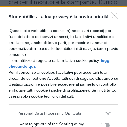
che per il monitor e la stampante. L'unico
"pezzo" prodotto in casa era la tastiera.
StudentVille -
La tua privacy è la nostra priorità
Altro particolare fu la scelta del processore,
un Intel 8088 a 16bit, mentre al momento
Questo sito web utilizza cookie: a) necessari (tecnici) per
l'uso del sito e dei servizi annessi; b) facoltativi (analitici e di
tutti usavano ancora CPU a 8bit, oppure
profilazione, anche di terze parti, per mostrarti annunci
anche la scelta della tastiera separata dal
personalizzati in base alle tue abitudini di navigazione) previo
consenso.
corpo centrale, quando tutti invece
Il loro utilizzo è regolato dalla relativa cookie policy,
leggi
producevano ancora computer
cliccando qui
.
Per il consenso ai cookies facoltativi puoi accettarli tutti
monoblocco. Ma probabilmente l'elemento
cliccando sul bottone Accetta tutti qui di seguito. Cliccando su
scatenante del successo del PC fu la scelta
Gestisci opzioni è possibile accedere al pannello di controllo
e rifiutare tutti i cookie (anche di profilazione); Se rifiuti tutto,
dell'architettura. Infatti IBM optò per un
userai solo i cookie tecnici di default.
computer completamente "aperto", quindi i
produttori di componenti furono subito
Personal Data Processing Opt Outs
messi in grado di produrre schede
I want to opt-out of the Sharing of my