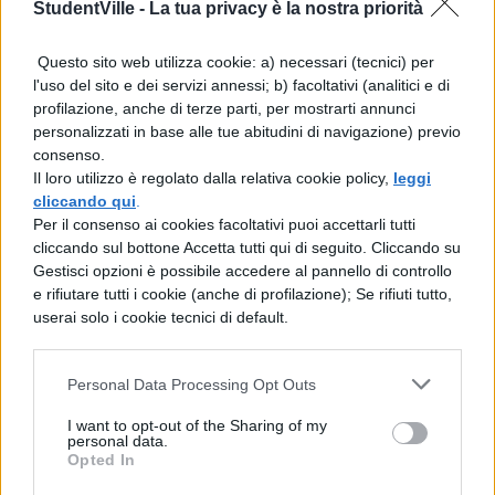
StudentVille -
La tua privacy è la nostra priorità
ad un dato punto di una linea curva? Anche
qui si può pensare ad un sistema
Questo sito web utilizza cookie: a) necessari (tecnici) per
approssimato. Si può scegliere nelle
l'uso del sito e dei servizi annessi; b) facoltativi (analitici e di
profilazione, anche di terze parti, per mostrarti annunci
vicinanze dell’ascissa data un’altra ascissa, e
personalizzati in base alle tue abitudini di navigazione) previo
calcolare le ordinate corrispondenti.
consenso.
Il loro utilizzo è regolato dalla relativa cookie policy,
leggi
Dividendo la differenza delle due ordinate
cliccando qui
.
per la differenza delle due ascisse si avrà —
Per il consenso ai cookies facoltativi puoi accettarli tutti
cliccando sul bottone Accetta tutti qui di seguito. Cliccando su
come è noto — il coefficiente angolare
Gestisci opzioni è possibile accedere al pannello di controllo
della retta passante per i due punti così
e rifiutare tutti i cookie (anche di profilazione); Se rifiuti tutto,
userai solo i cookie tecnici di default.
individuati. Non si tratta però di una
tangente, perché essa attraversa la linea
Personal Data Processing Opt Outs
curva in due punti. Per ottenere il
I want to opt-out of the Sharing of my
coefficiente della tangente bisognerebbe
personal data.
Opted In
rendere infinitamente piccola la distanza