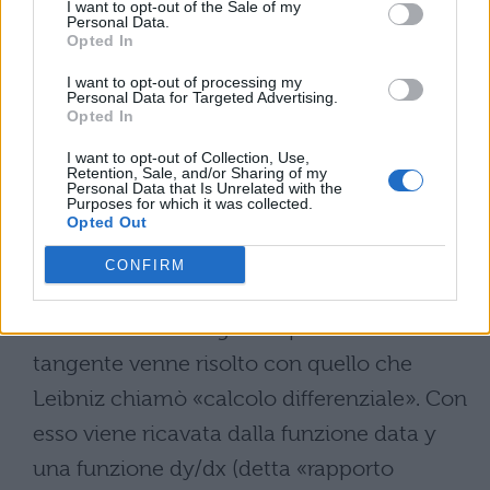
I want to opt-out of the Sale of my
tra le due ascisse (e di conseguenza tra le
Personal Data.
Opted In
due ordinate), e calcolare il quoziente tra
due infinitesimi. È possibile? I due problemi
I want to opt-out of processing my
Personal Data for Targeted Advertising.
fondamentali del calcolo infinitesimale.
Opted In
Qual è il coefficiente angolare della retta
I want to opt-out of Collection, Use,
Retention, Sale, and/or Sharing of my
tangente in un punto di ascissa x’ ad una
Personal Data that Is Unrelated with the
Purposes for which it was collected.
curva f(x) = y? Qual è l’area del trapezoide
Opted Out
delimitato dai due assi, dalla retta x = x’ e
CONFIRM
dalla curva f(x) = y? 2.2. Il calcolo
differenziale e integrale Il problema della
tangente venne risolto con quello che
Leibniz chiamò «calcolo differenziale». Con
esso viene ricavata dalla funzione data y
una funzione dy/dx (detta «rapporto