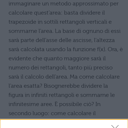
immaginare un metodo approssimato per
calcolare quest’area: basta dividere il
trapezoide in sottili rettangoli verticali e
sommarne l’area. La base di ognuno di essi
sarà parte dell’asse delle ascisse, l’altezza
sarà calcolata usando la funzione f(x). Ora, è
evidente che quanto maggiore sarà il
numero dei rettangoli, tanto più preciso
sarà il calcolo dell’area. Ma come calcolare
l’area esatta? Bisognerebbe dividere la
figura in infiniti rettangoli e sommarne le
infinitesime aree. È possibile ciò? In
secondo luogo: come calcolare il
coefficiente angolare della retta tangente