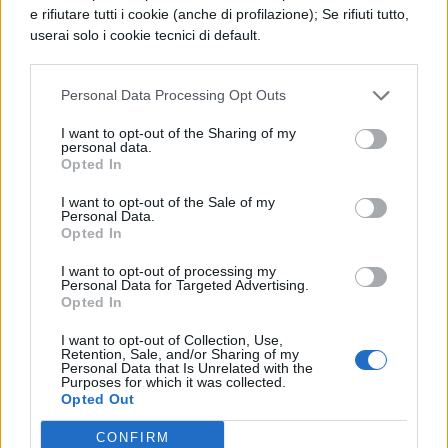
Infatti non credo che senza principi gli altri
e rifiutare tutti i cookie (anche di profilazione); Se rifiuti tutto,
userai solo i cookie tecnici di default.
artefici potrebbero esercitare le loro arti, né
coloro che praticano la
Personal Data Processing Opt Outs
divinazione potrebbero predire il futuro.
I want to opt-out of the Sharing of my
personal data.
Opted In
I want to opt-out of the Sale of my
Personal Data.
Opted In
I want to opt-out of processing my
Personal Data for Targeted Advertising.
Opted In
TI POTREBBE INTERESSARE
I want to opt-out of Collection, Use,
PERIODO CLASSICO
Retention, Sale, and/or Sharing of my
Personal Data that Is Unrelated with the
De Fato, Paragrafo 30
Purposes for which it was collected.
Opted Out
CONFIRM
PERIODO CLASSICO