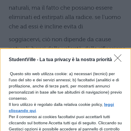
naturali, ma il fatto che possano essere
eliminati ed estirpati alla radice. se l'uomo
che ad essi è incline evita di
soggiacervi, ciò non dipende da cause
naturali, bensì dalla volontà, dalla riflessione
e dall'esercizio: tutte pos­sibilità
StudentVille -
La tua privacy è la nostra priorità
che vengono negate, se l'esistenza della
Questo sito web utilizza cookie: a) necessari (tecnici) per
divina­zione confermerà l'esistenza e la
l'uso del sito e dei servizi annessi; b) facoltativi (analitici e di
profilazione, anche di terze parti, per mostrarti annunci
potenza del fato. Se infatti la
personalizzati in base alle tue abitudini di navigazione) previo
consenso.
divinazione esiste, su quali principi si fonda
Il loro utilizzo è regolato dalla relativa cookie policy,
leggi
cliccando qui
.
quest'arte? (Chiamo «principi» quelli che i
Per il consenso ai cookies facoltativi puoi accettarli tutti
Greci chiamano theoremata)?
cliccando sul bottone Accetta tutti qui di seguito. Cliccando su
Gestisci opzioni è possibile accedere al pannello di controllo