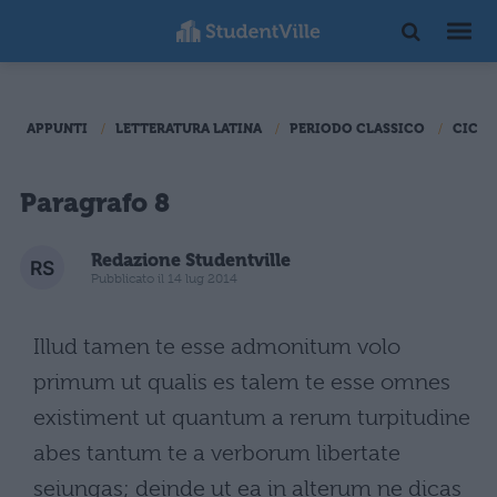
APPUNTI
LETTERATURA LATINA
PERIODO CLASSICO
CICER
Paragrafo 8
Redazione Studentville
Pubblicato il 14 lug 2014
Illud tamen te esse admonitum volo
primum ut qualis es talem te esse omnes
existiment ut quantum a rerum turpitudine
abes tantum te a verborum libertate
seiungas; deinde ut ea in alterum ne dicas