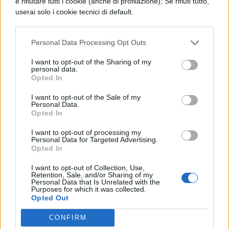
e rifiutare tutti i cookie (anche di profilazione); Se rifiuti tutto,
userai solo i cookie tecnici di default.
vedevamo, inceppava la tua parola, e per
l’ingegno col quale tuttavia la usasti con
Personal Data Processing Opt Outs
eleganza e con garbo.
I want to opt-out of the Sharing of my
personal data.
Opted In
I want to opt-out of the Sale of my
Personal Data.
Opted In
I want to opt-out of processing my
Personal Data for Targeted Advertising.
TI POTREBBE INTERESSARE
Opted In
I want to opt-out of Collection, Use,
LETTERATURA LATINA
Retention, Sale, and/or Sharing of my
Pro Caelio, 49
Personal Data that Is Unrelated with the
Purposes for which it was collected.
Opted Out
LETTERATURA LATINA
CONFIRM