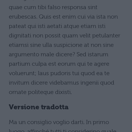
quae cum tibi falso responsa sint
erubescas. Quis est enim cui via ista non
pateat qui isti aetati atque etiam isti
dignitati non possit quam velit petulanter
etiamsi sine ulla suspicione at non sine
argumento male dicere? Sed istarum
partium culpa est eorum qui te agere
voluerunt; laus pudoris tui quod ea te
invitum dicere videbamus ingenii quod
ornate politeque dixisti.
Versione tradotta
Ma un consiglio voglio darti. In primo
luogo, affinché tutti ti considerino quale