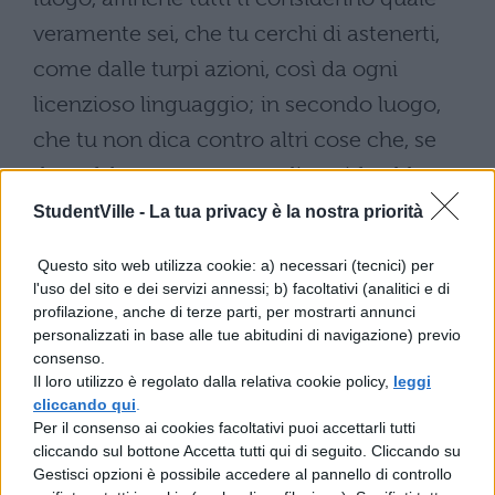
veramente sei, che tu cerchi di astenerti,
come dalle turpi azioni, così da ogni
licenzioso linguaggio; in secondo luogo,
che tu non dica contro altri cose che, se
dette falsamente contro di te, ti farebbero
arrossire. A chi, infatti, non è aperta dinanzi
StudentVille -
La tua privacy è la nostra priorità
questa via? Chi non potrebbe, contro un
Questo sito web utilizza cookie: a) necessari (tecnici) per
individuo della tua età e del tuo signorile
l'uso del sito e dei servizi annessi; b) facoltativi (analitici e di
profilazione, anche di terze parti, per mostrarti annunci
aspetto, fare della petulante maldicenza,
personalizzati in base alle tue abitudini di navigazione) previo
sia pure senza fondamento, ma non senza
consenso.
Il loro utilizzo è regolato dalla relativa cookie policy,
leggi
parvenza di verità? Ma dell’avere tu assunto
cliccando qui
.
questa parte in una commedia, la colpa è
Per il consenso ai cookies facoltativi puoi accettarli tutti
cliccando sul bottone Accetta tutti qui di seguito. Cliccando su
di coloro che vollero fartela rappresentare:
Gestisci opzioni è possibile accedere al pannello di controllo
tua invece la lode per l’imbarazzo che, lo