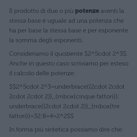
Il prodotto di due o più
potenze
aventi la
stessa base è uguale ad una potenza che
ha per base la stessa base e per esponente
la somma degli esponenti.
Consideriamo il quoziente $2^5cdot 2^3$.
Anche in questo caso scriviamo per esteso
il calcolo delle potenze:
$$2^5cdot 2^3=underbrace{(2cdot 2cdot
2cdot 2cdot 2)}_{mbox{cinque fattori}}:
underbrace{(2cdot 2cdot 2)}_{mbox{tre
fattori}}=32:8=4=2^2$$
In forma più sintetica possiamo dire che: