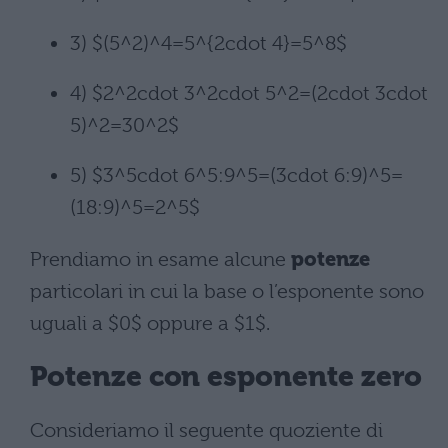
3) $(5^2)^4=5^{2cdot 4}=5^8$
4) $2^2cdot 3^2cdot 5^2=(2cdot 3cdot
5)^2=30^2$
5) $3^5cdot 6^5:9^5=(3cdot 6:9)^5=
(18:9)^5=2^5$
Prendiamo in esame alcune
potenze
particolari in cui la base o l’esponente sono
uguali a $0$ oppure a $1$.
Potenze con esponente zero
Consideriamo il seguente quoziente di