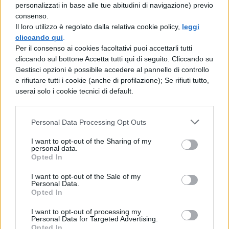
personalizzati in base alle tue abitudini di navigazione) previo
consenso.
Il prodotto di due o più potenze aventi lo
Il loro utilizzo è regolato dalla relativa cookie policy,
leggi
cliccando qui
.
stesso esponente è uguale ad una potenza
Per il consenso ai cookies facoltativi puoi accettarli tutti
che ha per base il prodotto delle basi e per
cliccando sul bottone Accetta tutti qui di seguito. Cliccando su
Gestisci opzioni è possibile accedere al pannello di controllo
esponente lo stesso esponente.
e rifiutare tutti i cookie (anche di profilazione); Se rifiuti tutto,
userai solo i cookie tecnici di default.
Consideriamo il quoziente $15^3: 5^3$ e
scriviamo per esteso il calcolo delle
Personal Data Processing Opt Outs
potenze:
I want to opt-out of the Sharing of my
personal data.
$$15^3:5^3=(15cdot 15cdot 15):(5cdot
Opted In
5cdot 5)=3375:125=27$$
I want to opt-out of the Sale of my
Personal Data.
In sintesi possiamo scrivere:
Opted In
I want to opt-out of processing my
Personal Data for Targeted Advertising.
Opted In