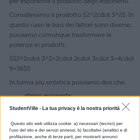
per esponente il prodotto degli esponenti.
Consideriamo il prodotto $2^2cdot 3^2$. In
questo caso le basi dei fattori sono diverse;
possiamo comunque trasformare le
potenze in prodotti:
$$2^2cdot 3^2=2cdot 2cdot 3cdot 3=4cdot
9=36$$
In forma più sintetica possiamo dire che:
StudentVille -
La tua privacy è la nostra priorità
Questo sito web utilizza cookie: a) necessari (tecnici) per
l'uso del sito e dei servizi annessi; b) facoltativi (analitici e di
profilazione, anche di terze parti, per mostrarti annunci