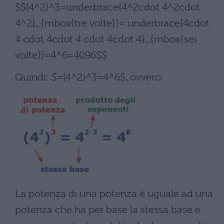
$$(4^2)^3=underbrace{4^2cdot 4^2cdot
4^2}_{mbox{tre volte}}= underbrace{4cdot
4 cdot 4cdot 4 cdot 4cdot 4}_{mbox{sei
volte}}=4^6=4096$$
Quindi: $=(4^2)^3=4^6$, ovvero:
La potenza di una potenza è uguale ad una
potenza che ha per base la stessa base e