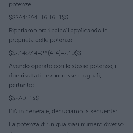
potenze:
$$2^4:2^4=16:16=1$$
Ripetiamo ora i calcoli applicando le
proprietà delle potenze:
$$2^4:2^4=2^{4-4}=2^0$$
Avendo operato con le stesse potenze, i
due risultati devono essere uguali,
pertanto:
$$2^0=1$$
Più in generale, deduciamo la seguente:
La potenza di un qualsiasi numero diverso