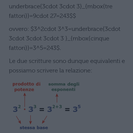
underbrace{3cdot 3cdot 3}_{mbox{tre
fattori}}=9cdot 27=243$$
ovvero: $3^2cdot 3^3=underbrace{3cdot
3cdot 3cdot 3cdot 3 }_{mbox{cinque
fattori}}=3^5=243$.
Le due scritture sono dunque equivalenti e
possiamo scrivere la relazione: