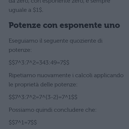
da zero, con esponente zero, è sempre
uguale a $1$.
Potenze con esponente uno
Eseguiamo il seguente quoziente di
potenze:
$$7^3:7^2=343:49=7$$
Ripetiamo nuovamente i calcoli applicando
le proprietà delle potenze:
$$7^3:7^2=7^{3-2}=7^1$$
Possiamo quindi concludere che:
$$7^1=7$$