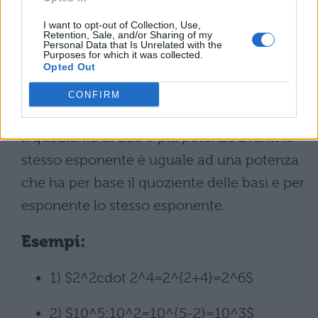
I want to opt-out of Collection, Use,
Retention, Sale, and/or Sharing of my
Personal Data that Is Unrelated with the
Purposes for which it was collected.
Opted Out
CONFIRM
Il quoziente di due o più potenze aventi lo
stesso esponente è uguale ad una potenza
che ha per base il quoziente delle basi e per
esponente lo stesso esponente.
Esempi:
1) $2^2cdot 2^4=2^{2+4}=2^6$
2) $10^5:10^2=10^{5-2}=10^3$