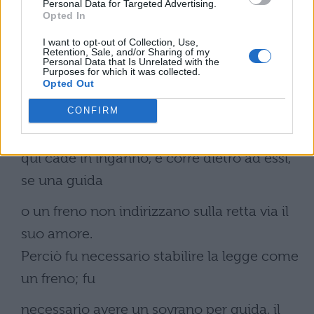
Personal Data for Targeted Advertising.
come i pargoli,
Opted In
l’anima ingenua la quale è ignara di tutto,
I want to opt-out of Collection, Use,
Retention, Sale, and/or Sharing of my
salvo che, mossa da Dio, somma felicità, si
Personal Data that Is Unrelated with the
Purposes for which it was collected.
volge volentieri a
Opted Out
CONFIRM
ciò che la diletta.
Gusta dapprima i beni limitati della terra; e
qui cade in inganno, e corre dietro ad essi,
se una guida
o un freno non indirizzano sulla retta via il
suo amore.
Perciò fu necessario stabilire la legge come
un freno; fu
necessario avere un sovrano per guida, il