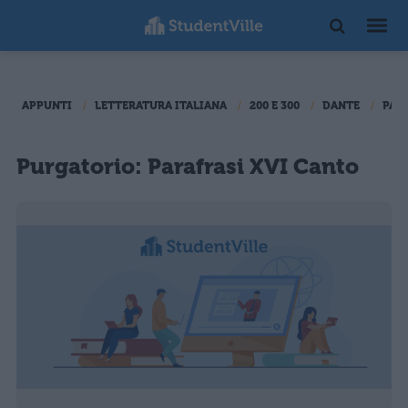
APPUNTI
LETTERATURA ITALIANA
200 E 300
DANTE
PAR
Purgatorio: Parafrasi XVI Canto