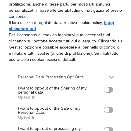
natura migliore (cioè a Dio); e Dio crea in
profilazione, anche di terze parti, per mostrarti annunci
voi l’anima intellettiva, che non è
personalizzati in base alle tue abitudini di navigazione) previo
consenso.
Il loro utilizzo è regolato dalla relativa cookie policy,
leggi
sottoposta all’influsso dei cieli (‘l ciel non ha
cliccando qui
.
in sua cura).
Per il consenso ai cookies facoltativi puoi accettarli tutti
cliccando sul bottone Accetta tutti qui di seguito. Cliccando su
Perciò, se il mondo presente esce fuori dal
Gestisci opzioni è possibile accedere al pannello di controllo
giusto
e rifiutare tutti i cookie (anche di profilazione); Se rifiuti tutto,
userai solo i cookie tecnici di default.
cammino, la causa è in voi, e in voi si
ricerchi; e io stesso te ne sarò verace
Personal Data Processing Opt Outs
rivelatore (vera spia).
I want to opt-out of the Sharing of my
Esce dalle mani di
personal data.
Opted In
Dio che la contempla prima che essa esista,
I want to opt-out of the Sale of my
Personal Data.
comportandosi come una fanciulla che si
Opted In
rattrista e si rallegra (senza ragione)
I want to opt-out of processing my