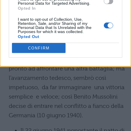
Personal Data for Targeted Advertising.
Giappone, noto come l’Alleanza
Opted In
dell’Asse.
I want to opt-out of Collection, Use,
Retention, Sale, and/or Sharing of my
Personal Data that Is Unrelated with the
Allo scoppio della Guerra, l’Italia
Purposes for which it was collected.
Opted Out
nonostante fosse legata alla Germania
CONFIRM
dall’alleanza, inizialmente non entrò nel
conflitto. L’esercito italiano, infatti, non era
pronto ad affrontare una altra battaglia; ma
l’avanzamento tedesco, sembrò così
impetuoso, da far immaginare una vittoria
semplice e veloce; così Benito Mussolini
decise di entrare nel conflitto a fianco della
Germania (10 giugno 1940).
Il 22 giugno 1941 nonostante il patto di