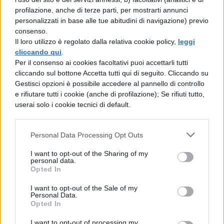
1936, la Germania Nazista e l’Impero
profilazione, anche di terze parti, per mostrarti annunci
personalizzati in base alle tue abitudini di navigazione) previo
del Giappone firmarono il cosiddetto
consenso.
Patto Anti-Comintern. Anche l’’Italia si
Il loro utilizzo è regolato dalla relativa cookie policy,
leggi
cliccando qui
.
unì al Patto il 6 novembre 1937.
Per il consenso ai cookies facoltativi puoi accettarli tutti
cliccando sul bottone Accetta tutti qui di seguito. Cliccando su
Il 22 maggio 1939, dopo la conferenza
Gestisci opzioni è possibile accedere al pannello di controllo
e rifiutare tutti i cookie (anche di profilazione); Se rifiuti tutto,
di Monaco e l’occupazione italiana
userai solo i cookie tecnici di default.
dell’Albania, la Germania e l’Italia
firmarono il cosiddetto Patto d’acciaio.
Personal Data Processing Opt Outs
Questo Patto di Ferro rafforzava
I want to opt-out of the Sharing of my
l’alleanza dell’Asse con disposizioni di
personal data.
Opted In
natura militare.
I want to opt-out of the Sale of my
Personal Data.
Il 27 settembre 1940, fu sottoscritto il
Opted In
Patto Tripartito tra Germania, Italia e
I want to opt-out of processing my