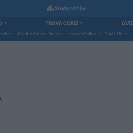
O
TROVA CORSI
GUID
tiche
Corsi di Laurea Online
Master Online
Guide Utili
.