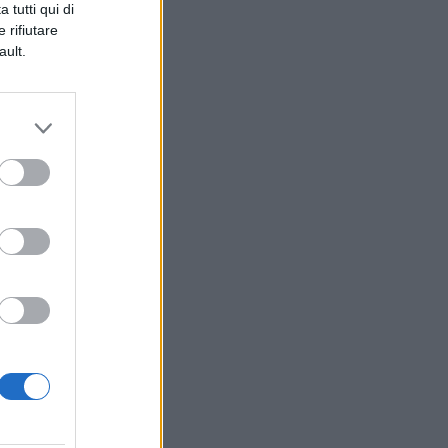
 tutti qui di
mi
 rifiutare
ault.
l
a