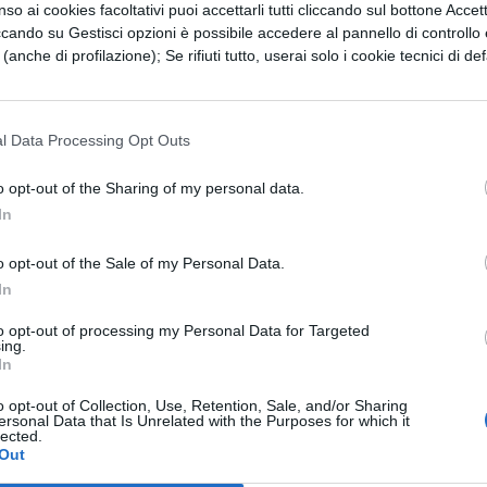
so ai cookies facoltativi puoi accettarli tutti cliccando sul bottone Accetta
nnero messo a punto e poi commercializzati i pri
ccando su Gestisci opzioni è possibile accedere al pannello di controllo e
e (anche di profilazione); Se rifiuti tutto, userai solo i cookie tecnici di def
i e diffusissimi personal sono l'ultima evoluzione. I
è stato decretato soprattutto dalla versatilità e
mini" e "personal", che hanno permesso di trasferire
l Data Processing Opt Outs
ve un tempo prerogativa dei costosi e ingombranti
o opt-out of the Sharing of my personal data.
In
carica il contenuto
o opt-out of the Sale of my Personal Data.
In
to opt-out of processing my Personal Data for Targeted
ing.
ESSARE
In
o opt-out of Collection, Use, Retention, Sale, and/or Sharing
ersonal Data that Is Unrelated with the Purposes for which it
SCIENZE
lected.
: quali
Rabdomante: cosa f
Out
e come trova l'acqua