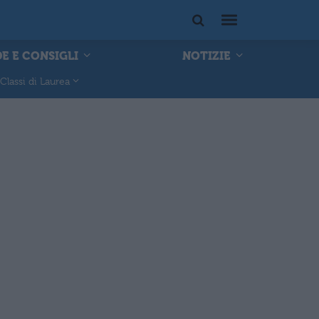
E E CONSIGLI
NOTIZIE
Classi di Laurea