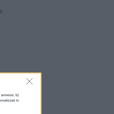
li
a
i annessi; b)
onalizzati in