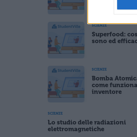
comporli
SCIENZE
Superfood: co
sono ed effica
SCIENZE
Bomba Atomic
come funziona
inventore
SCIENZE
Lo studio delle radiazioni
elettromagnetiche