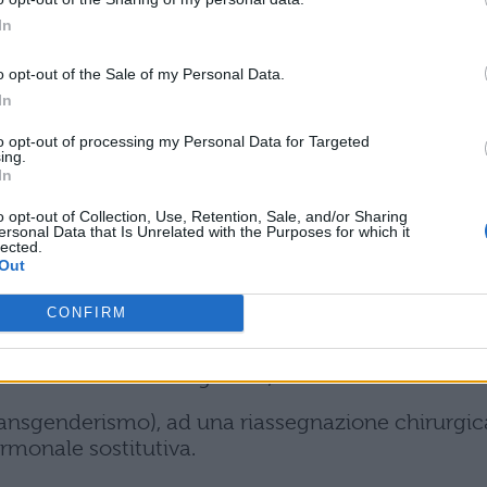
o che prevedano sanzioni alla violenza contro le
In
regiudizio;
o opt-out of the Sale of my Personal Data.
onsenso;
In
entamento sessuale e al servizio militare;
to opt-out of processing my Personal Data for Targeted
ing.
In
oni omosessuali, tramite unioni civili o matrimon
so;
o opt-out of Collection, Use, Retention, Sale, and/or Sharing
ersonal Data that Is Unrelated with the Purposes for which it
lected.
a parte di coppie dello stesso sesso;
Out
che di procreazione assistita;
CONFIRM
del transessualismo e la possibilità di
rtir dall’identità di genere;
(transgenderismo), ad una riassegnazione chirurgic
rmonale sostitutiva.