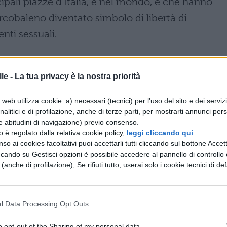
cipali piazze d’Italia, e nel mondo, e che hanno
rcobaleno diventato simbolo di libertà di
enti sessuali.
T: svolgimento
le -
La tua privacy è la nostra priorità
mpio spettro dei
diritti umani e di quelli civili
e
web utilizza cookie: a) necessari (tecnici) per l'uso del sito e dei serviz
analitici e di profilazione, anche di terze parti, per mostrarti annunci pers
e abitudini di navigazione) previo consenso.
mo, contro la discriminazione e il bullismo
zzo è regolato dalla relativa cookie policy,
leggi cliccando qui
.
mbito scolastico a protezione degli adolescenti
so ai cookies facoltativi puoi accettarli tutti cliccando sul bottone Accetta
ccando su Gestisci opzioni è possibile accedere al pannello di controllo e
e (anche di profilazione); Se rifiuti tutto, userai solo i cookie tecnici di def
nitorialità;
 immigrazione;
l Data Processing Opt Outs
n materia di occupazione ed alloggio;
o opt-out of the Sharing of my personal data.