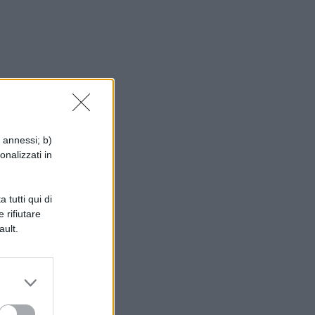
i annessi; b)
onalizzati in
 tutti qui di
 rifiutare
ault.