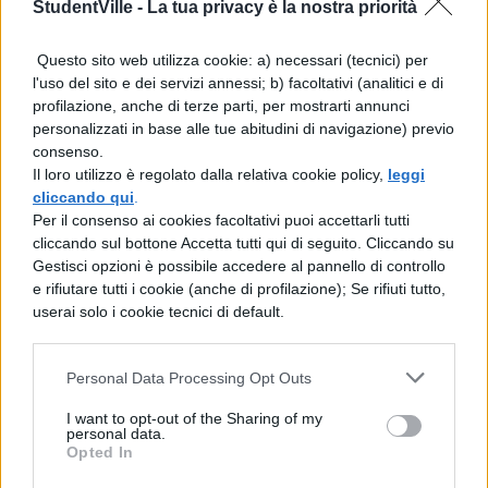
soggetti di elevato impatto sociale; da
StudentVille -
La tua privacy è la nostra priorità
ricordare, a tal proposito, le umili origini del
Questo sito web utilizza cookie: a) necessari (tecnici) per
pittore e il periodo in cui questi ebbe modo
l'uso del sito e dei servizi annessi; b) facoltativi (analitici e di
profilazione, anche di terze parti, per mostrarti annunci
di condividere le fatiche della vita da
personalizzati in base alle tue abitudini di navigazione) previo
minatore.
consenso.
Il loro utilizzo è regolato dalla relativa cookie policy,
leggi
VAN GOGH, I MANGIATORI
cliccando qui
.
Per il consenso ai cookies facoltativi puoi accettarli tutti
DI PATATE: TECNICA
cliccando sul bottone Accetta tutti qui di seguito. Cliccando su
Gestisci opzioni è possibile accedere al pannello di controllo
e rifiutare tutti i cookie (anche di profilazione); Se rifiuti tutto,
Quel che colpisce maggiormente del
userai solo i cookie tecnici di default.
quadro è l’aderenza dello stile al soggetto.
Infatti, come sottolineato da Van Gogh in
Personal Data Processing Opt Outs
una lettera al fratello Theo
“Se un quadro di
I want to opt-out of the Sharing of my
contadini sa di pancetta, fumo, vapori che si
personal data.
Opted In
levano dalle patate bollenti va bene, non è