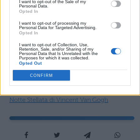
I want to opt-out of the Sale of my
malsano; se una stalla sa di concime va
Personal Data.
Opted In
bene, è giusto che tale sia l’odore di stalla
”.
I want to opt-out of processing my
Da queste parole risulta come l’essenza di
Personal Data for Targeted Advertising.
Opted In
questo quadro stia nel soggetto stesso,
I want to opt-out of Collection, Use,
nella fatica e nella stanchezza scolpiti nei
Retention, Sale, and/or Sharing of my
Personal Data that Is Unrelated with the
corpi e negli usi dei contadini, nel mangiare
Purposes for which it was collected.
Opted Out
patate raccolte con il proprio sudore e con
le proprie mani.
CONFIRM
Scopri anche l’analisi e la simbologia di
Notte Stellata di Vincent Van Gogh