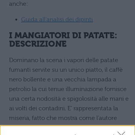
anche:
Guida all’analisi dei dipinti
I MANGIATORI DI PATATE:
DESCRIZIONE
Dominano la scena i vapori delle patate
fumanti servite su un unico piatto, il caffè
nero bollente e una vecchia lampada a
petrolio la cui tenue illuminazione fornisce
una certa nodosità e spigolosità alle mani e
ai volti dei contadini. E’ rappresentata la
miseria, fatto che mostra come l’autore
fosse anche disposto a trattare temi e