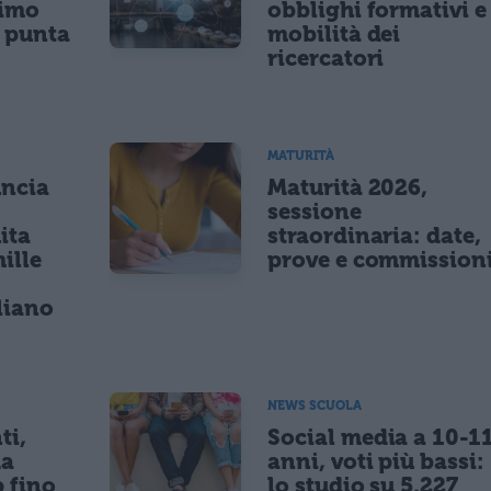
nimo
obblighi formativi e
e punta
mobilità dei
ricercatori
MATURITÀ
uncia
Maturità 2026,
sessione
ita
straordinaria: date,
ille
prove e commission
r
liano
NEWS SCUOLA
ti,
Social media a 10-1
da
anni, voti più bassi:
p fino
lo studio su 5.227