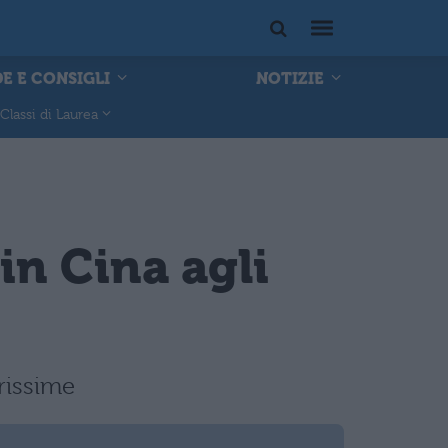
E E CONSIGLI
NOTIZIE
Classi di Laurea
in Cina agli
rissime