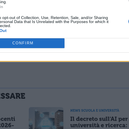
ing.
In
o opt-out of Collection, Use, Retention, Sale, and/or Sharing
ersonal Data that Is Unrelated with the Purposes for which it
lected.
Out
CONFIRM
ESSARE
NEWS SCUOLA E UNIVERSITÀ
centi
Il decreto sull'AI per
2026-
università e ricerca: