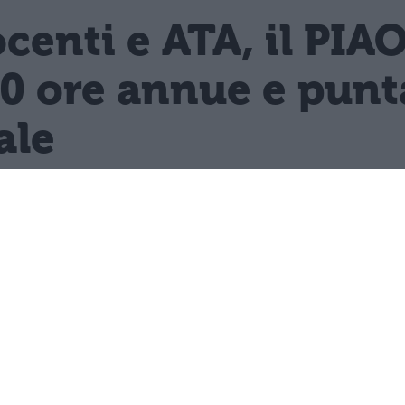
enti e ATA, il PIA
0 ore annue e punta
ale
 dell'Istruzione colloca la formazione con
enti e ATA almeno 40 ore annue.