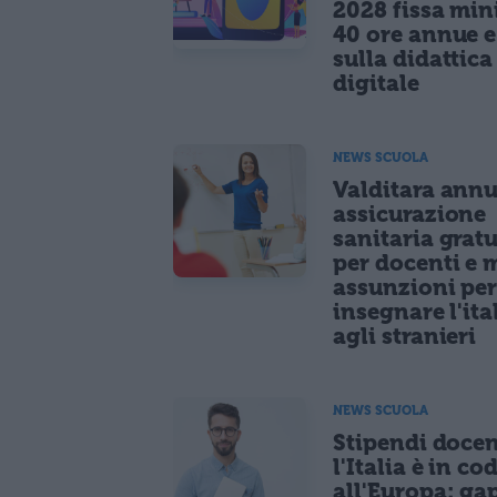
2028 fissa mi
40 ore annue 
sulla didattica
digitale
NEWS SCUOLA
Valditara ann
assicurazione
sanitaria gratu
per docenti e m
assunzioni pe
insegnare l'ita
agli stranieri
NEWS SCUOLA
Stipendi docen
l'Italia è in co
all'Europa: ga