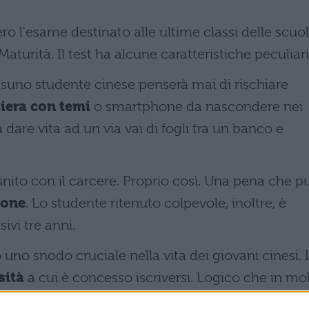
ero l'esame destinato alle ultime classi delle scuo
aturità. Il test ha alcune caratteristiche peculiari
suno studente cinese penserà mai di rischiare
iera con temi
o smartphone da nascondere nei
 dare vita ad un via vai di fogli tra un banco e
unito con il carcere. Proprio così. Una pena che p
ione
. Lo studente ritenuto colpevole, inoltre, è
ivi tre anni.
uno snodo cruciale nella vita dei giovani cinesi. I
sità
a cui è concesso iscriversi. Logico che in mol
") la possibilità di un futuro da professionisti