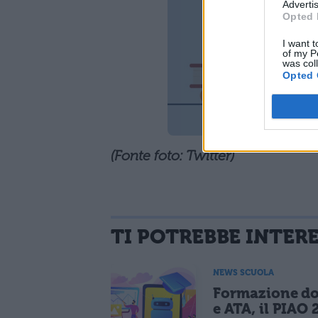
Advertis
Opted 
I want t
of my P
was col
Opted 
(Fonte foto: Twitter)
TI POTREBBE INTER
NEWS SCUOLA
Formazione do
e ATA, il PIAO 