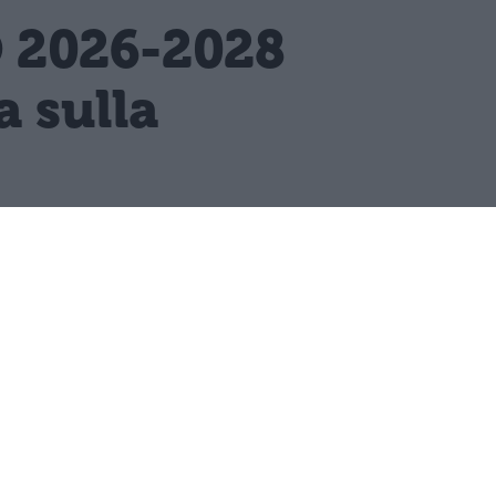
O 2026-2028
 sulla
tinua tra le priorità