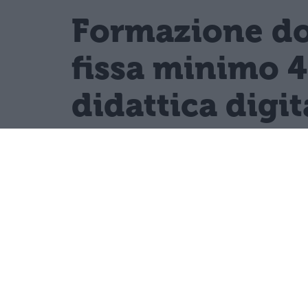
Formazione doc
fissa minimo 4
didattica digit
Il PIAO 2026-2028 del Ministero
strategiche, garantendo a doc