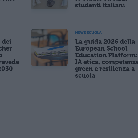
studenti italiani
NEWS SCUOLA
 dei
La guida 2026 della
cher
European School
o
Education Platform:
revede
IA etica, competenz
2030
green e resilienza a
scuola