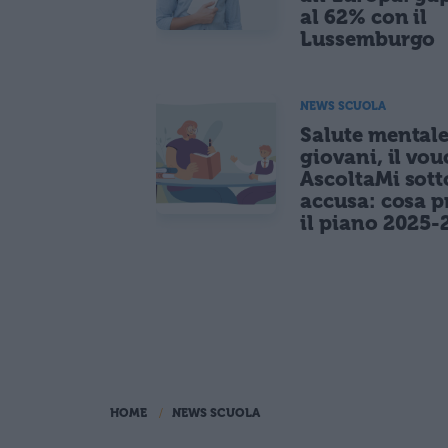
al 62% con il
Lussemburgo
NEWS SCUOLA
Salute mentale
giovani, il vou
AscoltaMi sott
accusa: cosa p
il piano 2025-
HOME
NEWS SCUOLA