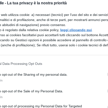
le -
La tua privacy è la nostra priorità
o, anni di precarietà.
tecipano 9 milioni di studenti, dura due giorni e
web utilizza cookie: a) necessari (tecnici) per l'uso del sito e dei serviz
analitici e di profilazione, anche di terze parti, per mostrarti annunci pers
ll'esterno della scuola ci sono parenti e amici dei
e abitudini di navigazione) previo consenso.
zzo è regolato dalla relativa cookie policy,
leggi cliccando qui
.
cioni e cori
(la foto alla fine dell'articolo rende un po
so ai cookies facoltativi puoi accettarli tutti cliccando sul bottone Accetta
lizia a cercare di garantire l'ordine pubblico.
ccando su Gestisci opzioni è possibile accedere al pannello di controllo e
e (anche di profilazione); Se rifiuti tutto, userai solo i cookie tecnici di def
ebbe piacere avere mamma e papà, all'esterno
Siam venuti fin qua/ Per vedere il tuo 100 alla
l Data Processing Opt Outs
o opt-out of the Sharing of my personal data.
In
o opt-out of the Sale of my Personal Data.
In
to opt-out of processing my Personal Data for Targeted