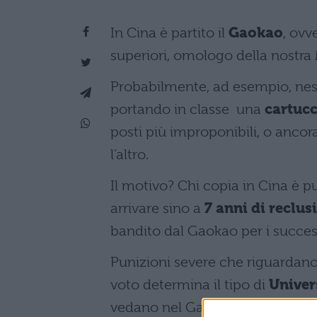
In Cina è partito il
Gaokao
, ovv
superiori, omologo della nostra M
Probabilmente, ad esempio, nes
portando in classe una
cartucc
posti più improponibili, o ancora
l'altro.
Il motivo? Chi copia in Cina è p
arrivare sino a
7 anni di reclus
bandito dal Gaokao per i success
Punizioni severe che riguardano 
voto determina il tipo di
Univer
vedano nel Gaokao ("Grande Esame