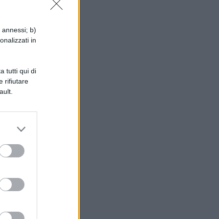
i annessi; b)
onalizzati in
'
 tutti qui di
 rifiutare
ault.