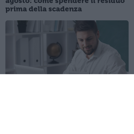
agosto: come spendere il residuo
prima della scadenza
La carta docente 2026 resta bloccata
dal 31 agosto con data di sblocco
incerta. Il residuo deve essere speso
entro questa scadenza o andrà perso