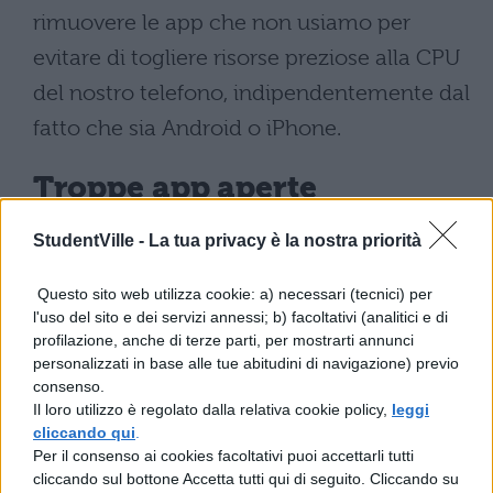
rimuovere le app che non usiamo per
evitare di togliere risorse preziose alla CPU
del nostro telefono, indipendentemente dal
fatto che sia Android o iPhone.
Troppe app aperte
StudentVille -
La tua privacy è la nostra priorità
È un problema comune: una volta che
apriamo un’app non la chiudiamo, ma
Questo sito web utilizza cookie: a) necessari (tecnici) per
passiamo alle altre app, così che queste si
l'uso del sito e dei servizi annessi; b) facoltativi (analitici e di
profilazione, anche di terze parti, per mostrarti annunci
accumulano in background. Questo porta
personalizzati in base alle tue abitudini di navigazione) previo
velocemente a scaricare la batteria del
consenso.
Il loro utilizzo è regolato dalla relativa cookie policy,
leggi
nostro smartphone. Buona accortezza
cliccando qui
.
sarebbe verificare quanto le singole app
Per il consenso ai cookies facoltativi puoi accettarli tutti
cliccando sul bottone Accetta tutti qui di seguito. Cliccando su
consumano in termini di batteria o