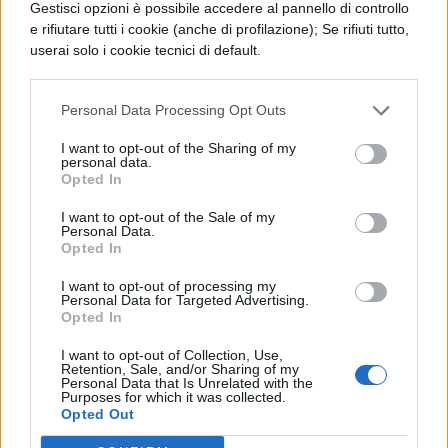
Gestisci opzioni è possibile accedere al pannello di controllo
chiudere tutte le app in background aperte
e rifiutare tutti i cookie (anche di profilazione); Se rifiuti tutto,
userai solo i cookie tecnici di default.
(su iPhone è possibile premendo per due
volte il tasto Home, poi fare scroll up per
Personal Data Processing Opt Outs
chiudere le varie app).
I want to opt-out of the Sharing of my
personal data.
Mancanza di spazio
Opted In
I want to opt-out of the Sale of my
Personal Data.
Un altro problema dei modelli meno
Opted In
aggiornati è che tendono ad avere poco
I want to opt-out of processing my
spazio di memoria per contenere le nuove
Personal Data for Targeted Advertising.
Opted In
app o i vari aggiornamenti di sistema
I want to opt-out of Collection, Use,
operativo. Per questo motivo è bene non
Retention, Sale, and/or Sharing of my
Personal Data that Is Unrelated with the
sovraccaricare il telefono non solo di app,
Purposes for which it was collected.
Opted Out
ma anche di foto e video che pesano molto