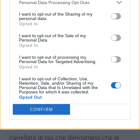
Personal Data Processing Opt Outs
scrittori, artisti
I want to opt-out of the Sharing of my
personal data.
Come abbiamo sottolineato, una
biografia
Opted In
è scritta in forma narrativa o di saggio. Ci
I want to opt-out of the Sale of my
Personal Data.
sono
diverse tipologie
di questo genere:
Opted In
la prima è quando il racconto è fatto dallo
I want to opt-out of processing my
Personal Data for Targeted Advertising.
stesso soggetto protagonista e prende il
Opted In
nome di
autobiografia
.
I want to opt-out of Collection, Use,
Retention, Sale, and/or Sharing of my
Ma ci sono
moltissime altre tipologie
:
Personal Data that Is Unrelated with the
Purposes for which it was collected.
vengono raccontate le vite di personaggi
Opted Out
storici, politici, star dello sport e della
CONFIRM
musica, persone del passato e del presente,
importanti a livello sociale e culturale. Una
carrellata di tipi che dimostrano che le