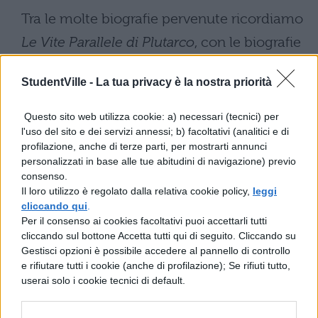
Tra le molte biografie pervenute ricordiamo
Le Vite Parallele di Plutarco
, con le biografie
di 46 personaggi greci e romani, le
Vite dei
StudentVille -
La tua privacy è la nostra priorità
Cesari di Svetonio
, e nel Rinascimento
Le
Vite degli artisti rinascimentali
del Vasari.
Questo sito web utilizza cookie: a) necessari (tecnici) per
l'uso del sito e dei servizi annessi; b) facoltativi (analitici e di
Con il tempo anche questo genere
profilazione, anche di terze parti, per mostrarti annunci
personalizzati in base alle tue abitudini di navigazione) previo
letterario si è evoluto: se in antico il
consenso.
racconto si focalizzava sui pensieri e le
Il loro utilizzo è regolato dalla relativa cookie policy,
leggi
cliccando qui
.
azioni dei protagonisti, oggi le vita di una
Per il consenso ai cookies facoltativi puoi accettarli tutti
persona illustre è vista a tutto tondo, anche
cliccando sul bottone Accetta tutti qui di seguito. Cliccando su
Gestisci opzioni è possibile accedere al pannello di controllo
dal punto psicologico
.
e rifiutare tutti i cookie (anche di profilazione); Se rifiuti tutto,
userai solo i cookie tecnici di default.
Tipologie di Biografie:
personaggi famosi,