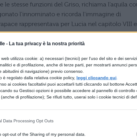
e le stesse funzioni del Griso, richiama l’aquila c
gonato l’innominato e ricorda l’immagine di
rapace rappresentava per Lucia nel capitolo VIII e
le -
La tua privacy è la nostra priorità
web utilizza cookie: a) necessari (tecnici) per l'uso del sito e dei serviz
zza è descritta con la continua alternanza dei pun
analitici e di profilazione, anche di terze parti, per mostrarti annunci pers
e abitudini di navigazione) previo consenso.
che si guardano a vicenda. Le azioni e gli
zzo è regolato dalla relativa cookie policy,
leggi cliccando qui
.
so ai cookies facoltativi puoi accettarli tutti cliccando sul bottone Accetta
ritti con un tono distaccato, quasi oggettivo,
ccando su Gestisci opzioni è possibile accedere al pannello di controllo e
 dei bravi che hanno il controllo della situazione.
e (anche di profilazione); Se rifiuti tutto, userai solo i cookie tecnici di def
ei bravi sono deformati dall’ottica di Lucia: così la
doche alle due braccia nerborute del Nibbio e all
l Data Processing Opt Outs
ravi che sono con lui , oppure a tre bocche
 oscilla tra la logica, con cui cercano di convincer
o opt-out of the Sharing of my personal data.