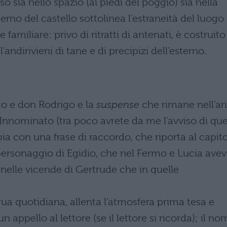
so sia nello spazio (ai piedi del poggio) sia nella
erno del castello sottolinea l’estraneità del luogo 
familiare: privo di ritratti di antenati, è costruito
andirivieni di tane e di precipizi dell’esterno.
to e don Rodrigo e la
suspense
che rimane nell’ar
Innominato (tra poco avrete da me l’avviso di que
ia con una frase di raccordo, che riporta al capit
 personaggio di Egidio, che nel Fermo e Lucia ave
nelle vicende di Gertrude che in quelle
gua quotidiana, allenta l’atmosfera prima tesa e
 appello al lettore (se il lettore si ricorda); il no