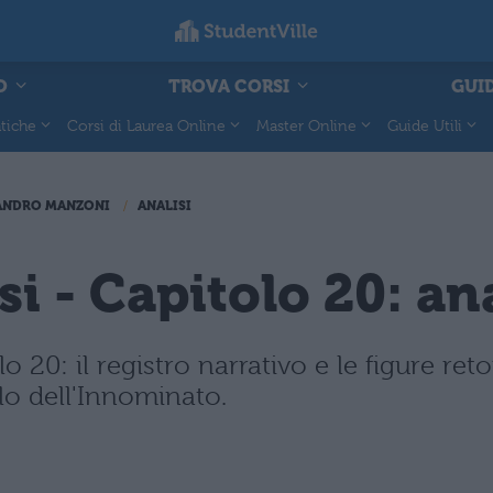
O
TROVA CORSI
GUID
tiche
Corsi di Laurea Online
Master Online
Guide Utili
ANDRO MANZONI
ANALISI
i - Capitolo 20: ana
o 20: il registro narrativo e le figure ret
lo dell'Innominato.