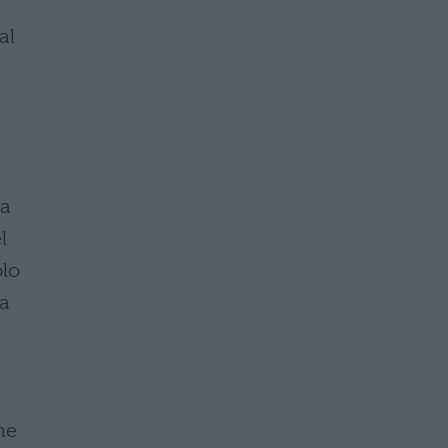
al
ia
l
olo
va
me