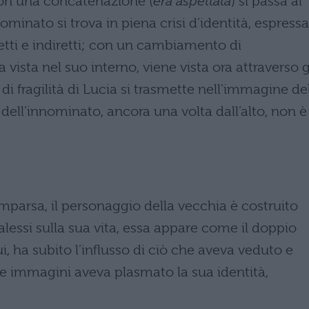
con una concatenazione (
era aspettata
) si passa al
minato si trova in piena crisi d’identità, espressa
retti e indiretti; con un cambiamento di
a vista nel suo interno, viene vista ora attraverso g
di fragilità di Lucia si trasmette nell’immagine de
a dell’innominato, ancora una volta dall’alto, non è
parsa, il personaggio della vecchia è costruito
lessi sulla sua vita, essa appare come il doppio
, ha subito l’influsso di ciò che aveva veduto e
ste immagini aveva plasmato la sua identità,