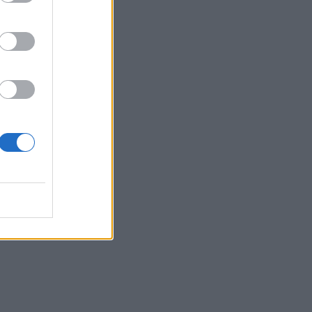
no
i
no