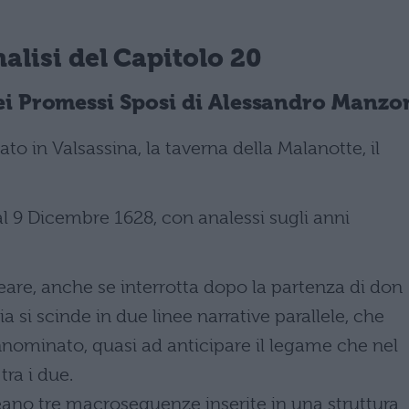
alisi del Capitolo 20
ei Promessi Sposi
di Alessandro Manzo
ato in Valsassina, la taverna della Malanotte, il
l 9 Dicembre 1628, con analessi sugli anni
neare, anche se interrotta dopo la partenza di don
a si scinde in due linee narrative parallele, che
nnominato, quasi ad anticipare il legame che nel
tra i due.
creano tre macrosequenze inserite in una struttura