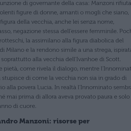
 funzione di governante della casa: Manzoni rifiut
iolenti figure di donne, amanti o mogli che siano,
la figura della vecchia, anche lei senza nome,
asso, negazione stessa dell’essere femminile. Poc
otteschi, la assimilano alla figura diabolica del
di Milano e la rendono simile a una strega, ispirat
soprattutto alla vecchia dell’Ivanhoe di Scott.
 pietà, come rivela il dialogo, mentre l’Innominat
i stupisce di come la vecchia non sia in grado di
o alla povera Lucia. In realtà l’Innominato sembr
ché mai prima di allora aveva provato paura e solo
fanno di cuore.
andro Manzoni
: risorse per