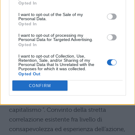
ragioni storiche di mediare conoscenza e
Opted In
azione in vista di un grande disegno
I want to opt-out of the Sale of my
Personal Data.
sovvertitore ed emancipatore: ” Il
Opted In
proletariato ò [â¦] al tempo stesso il
I want to opt-out of processing my
Personal Data for Targeted Advertising.
prodotto della crisi permanente del
Opted In
capitalismo e colui che porta a
I want to opt-out of Collection, Use,
Retention, Sale, and/or Sharing of my
compimento quelle tendenze che
Personal Data that Is Unrelated with the
Purposes for which it was collected.
spingono il capitalismo verso la fine [â¦].
Opted Out
Esso agisce in quanto conosce la propria
CONFIRM
situazione. E conosce la propria situazione
nella società in quanto lotta contro il
capitalismo “. Convinto della stretta
correlazione esistente fra livello di
consapevolezza ed esperienza dell’azione,