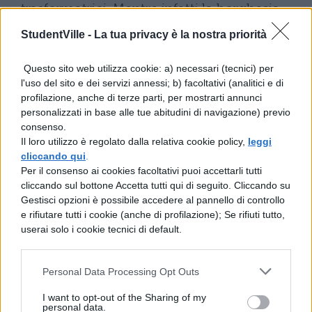
trasformatrici. Mentre infatti la borghesia
appare chiusa entro il circuito di interessi
StudentVille -
La tua privacy è la nostra priorità
particolari che non sa trascendere (per cui
Questo sito web utilizza cookie: a) necessari (tecnici) per
può acquisire solo una ” falsa coscienza ”
l'uso del sito e dei servizi annessi; b) facoltativi (analitici e di
della realtà e, soprattutto, non può e non
profilazione, anche di terze parti, per mostrarti annunci
personalizzati in base alle tue abitudini di navigazione) previo
vuole modificare quest’ultima), il
consenso.
proletariato sa elaborare una versione
Il loro utilizzo è regolato dalla relativa cookie policy,
leggi
cliccando qui
.
tendenzialmente universale del mondo e
Per il consenso ai cookies facoltativi puoi accettarli tutti
una prospettiva autenticamente
cliccando sul bottone Accetta tutti qui di seguito. Cliccando su
Gestisci opzioni è possibile accedere al pannello di controllo
trasformatrice di questo. Solo esso ò in
e rifiutare tutti i cookie (anche di profilazione); Se rifiuti tutto,
userai solo i cookie tecnici di default.
grado di pensare, di volere la negazione di
sè come classe sociale e dunque, più in
Personal Data Processing Opt Outs
generale di pensare e volere una società
senza classi. E solo esso ò in grado per
I want to opt-out of the Sharing of my
personal data.