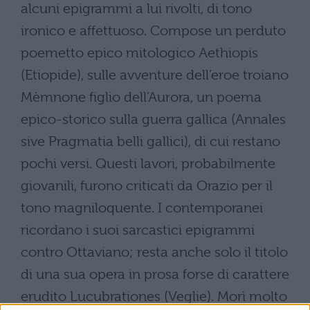
alcuni epigrammi a lui rivolti, di tono
ironico e affettuoso. Compose un perduto
poemetto epico mitologico Aethiopis
(Etiopide), sulle avventure dell’eroe troiano
Mèmnone figlio dell’Aurora, un poema
epico-storico sulla guerra gallica (Annales
sive Pragmatia belli gallici), di cui restano
pochi versi. Questi lavori, probabilmente
giovanili, furono criticati da Orazio per il
tono magniloquente. I contemporanei
ricordano i suoi sarcastici epigrammi
contro Ottaviano; resta anche solo il titolo
di una sua opera in prosa forse di carattere
erudito Lucubrationes (Veglie). Morì molto