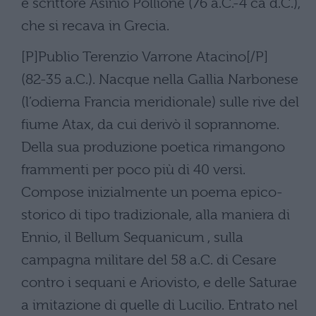
e scrittore Asinio Pollione (76 a.C.-4 ca d.C.),
che si recava in Grecia.
[P]Publio Terenzio Varrone Atacino[/P]
(82-35 a.C.). Nacque nella Gallia Narbonese
(l’odierna Francia meridionale) sulle rive del
fiume Atax, da cui derivò il soprannome.
Della sua produzione poetica rimangono
frammenti per poco più di 40 versi.
Compose inizialmente un poema epico-
storico di tipo tradizionale, alla maniera di
Ennio, il Bellum Sequanicum , sulla
campagna militare del 58 a.C. di Cesare
contro i sequani e Ariovisto, e delle Saturae
a imitazione di quelle di Lucilio. Entrato nel