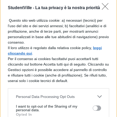
vecchio.
StudentVille -
La tua privacy è la nostra priorità
[P]Gaio Licinio Calvo[/P]
Questo sito web utilizza cookie: a) necessari (tecnici) per
(Roma 87-47 a.C.). Figlio dell’annalista
l'uso del sito e dei servizi annessi; b) facoltativi (analitici e di
Licinio Macro fu amico di Catullo, che gli
profilazione, anche di terze parti, per mostrarti annunci
personalizzati in base alle tue abitudini di navigazione) previo
dedicò versi affettuosi nel suo Liber. Scrisse
consenso.
epilli, epigrammi, elegie, epitalami (canti di
Il loro utilizzo è regolato dalla relativa cookie policy,
leggi
cliccando qui
.
nozze), ma della sua produzione
Per il consenso ai cookies facoltativi puoi accettarli tutti
rimangono solo pochi frammenti. Quasi
cliccando sul bottone Accetta tutti qui di seguito. Cliccando su
Gestisci opzioni è possibile accedere al pannello di controllo
nulla è rimasto anche dell’epillio Io, che
e rifiutare tutti i cookie (anche di profilazione); Se rifiuti tutto,
userai solo i cookie tecnici di default.
narrava il mito della giovane Io amata da
Giove e trasformata in giovenca da
Personal Data Processing Opt Outs
Giunone. Compose degli epigrammi di
invettiva politica, ma se ne è salvato solo
I want to opt-out of the Sharing of my
personal data.
uno satirico contro Pompeo, accusato di
Opted In