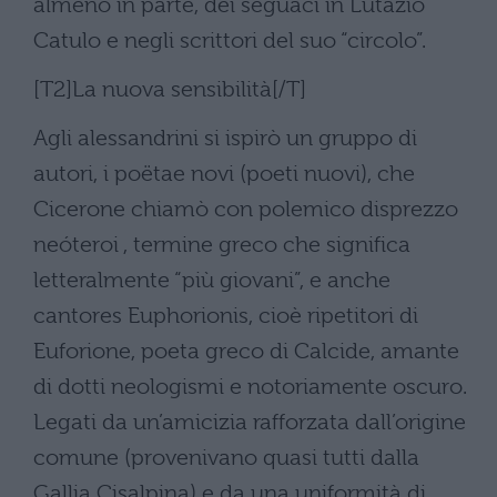
almeno in parte, dei seguaci in Lutazio
Catulo e negli scrittori del suo “circolo”.
[T2]La nuova sensibilità[/T]
Agli alessandrini si ispirò un gruppo di
autori, i poëtae novi (poeti nuovi), che
Cicerone chiamò con polemico disprezzo
neóteroi , termine greco che significa
letteralmente “più giovani”, e anche
cantores Euphorionis, cioè ripetitori di
Euforione, poeta greco di Calcide, amante
di dotti neologismi e notoriamente oscuro.
Legati da un’amicizia rafforzata dall’origine
comune (provenivano quasi tutti dalla
Gallia Cisalpina) e da una uniformità di