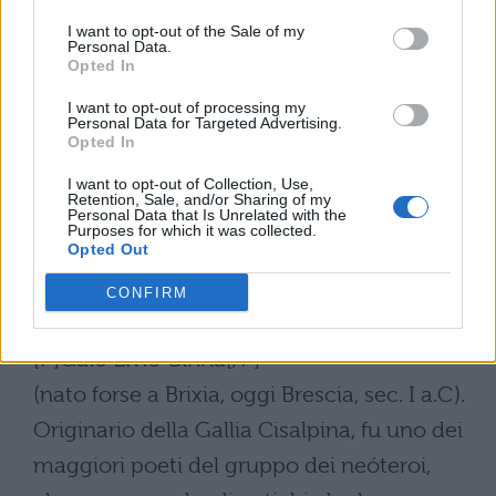
omosessualità. Quasi nulla resta delle
I want to opt-out of the Sale of my
Personal Data.
elegie in memoria della moglie morta,
Opted In
Quintilia, commossi e dolenti canti d’amore
I want to opt-out of processing my
Personal Data for Targeted Advertising.
tanto ammirati da Properzio. Praticò anche
Opted In
con grande successo l’eloquenza: le sue
I want to opt-out of Collection, Use,
Retention, Sale, and/or Sharing of my
orazioni, secondo la testimonianza di
Personal Data that Is Unrelated with the
Purposes for which it was collected.
Quintiliano erano di grande efficacia e di
Opted Out
perfetta eleganza formale, tanto da essere
CONFIRM
lette per tutto il sec. I d.C.
[P]Gaio Elvio Cinna[/P]
(nato forse a Brixia, oggi Brescia, sec. I a.C).
Originario della Gallia Cisalpina, fu uno dei
maggiori poeti del gruppo dei neóteroi,