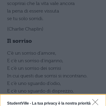
scoprirai che la vita vale ancora
la pena di essere vissuta
se tu solo sorridi.
(Charlie Chaplin)
Il sorriso
C’è un sorriso d’amore,
E c’è un sorriso d’inganno,
E c’è un sorriso dei sorrisi
In cui questi due sorrisi si incontrano.
E c’è uno sguardo d’odio,
E c’è uno sguardo di disprezzo,
E c’è uno sguardo degli sguardi
StudentVille -
La tua privacy è la nostra priorità