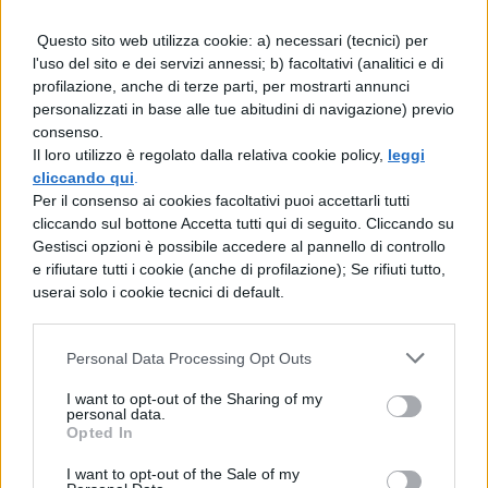
Che tentate di scordare invano;
Perché si pianta nel profondo del cuore,
Questo sito web utilizza cookie: a) necessari (tecnici) per
l'uso del sito e dei servizi annessi; b) facoltativi (analitici e di
E si pianta nel profondo della schiena
profilazione, anche di terze parti, per mostrarti annunci
E nessun sorriso che mai fu sorriso,
personalizzati in base alle tue abitudini di navigazione) previo
consenso.
Ma un solo sorriso soltanto,
Il loro utilizzo è regolato dalla relativa cookie policy,
leggi
Che fra la culla e la tomba
cliccando qui
.
Per il consenso ai cookies facoltativi puoi accettarli tutti
Si può sorridere soltanto una volta;
cliccando sul bottone Accetta tutti qui di seguito. Cliccando su
Ma, quando è sorriso una volta,
Gestisci opzioni è possibile accedere al pannello di controllo
e rifiutare tutti i cookie (anche di profilazione); Se rifiuti tutto,
C’è una fine a tutta l’angoscia.
userai solo i cookie tecnici di default.
(William Blake)
Personal Data Processing Opt Outs
Una risata
I want to opt-out of the Sharing of my
personal data.
Opted In
Una risata.
Forse un giorno
I want to opt-out of the Sale of my