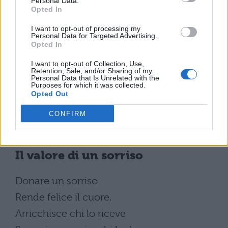
Personal Data.
la sentirò prorompermi in gola.
Opted In
Giorno di gran sole,
I want to opt-out of processing my
Personal Data for Targeted Advertising.
risata sopra il mondo,
Opted In
e poi
I want to opt-out of Collection, Use,
Retention, Sale, and/or Sharing of my
due braccia
Personal Data that Is Unrelated with the
Purposes for which it was collected.
che mi sollevino ansante
Opted Out
verso la prima stella della sera.
CONFIRM
(
Sibilla Aleramo
)
Il valore di un sorriso
Donare un sorriso
Rende felice il cuore.
Arricchisce chi lo riceve