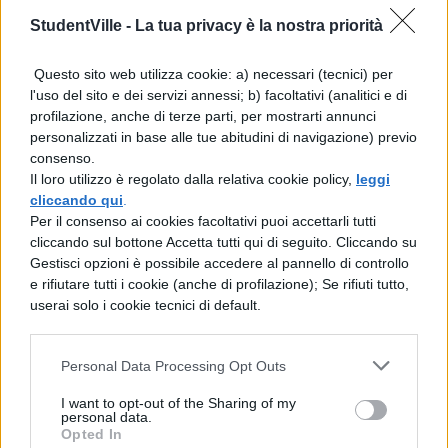
StudentVille -
La tua privacy è la nostra priorità
Tra marzo e aprile del 1942, le forze del
Questo sito web utilizza cookie: a) necessari (tecnici) per
Fuhrer sfurono costrette a retrocedere,
l'uso del sito e dei servizi annessi; b) facoltativi (analitici e di
i sovietici dopo uno combattimento
profilazione, anche di terze parti, per mostrarti annunci
personalizzati in base alle tue abitudini di navigazione) previo
cruento vinsero la Battaglia di
consenso.
Stalingrado, che segnò la prima grande
Il loro utilizzo è regolato dalla relativa cookie policy,
leggi
cliccando qui
.
sconfitta politico-militare della
Per il consenso ai cookies facoltativi puoi accettarli tutti
Germania nazista e dei suoi alleati.
cliccando sul bottone Accetta tutti qui di seguito. Cliccando su
Gestisci opzioni è possibile accedere al pannello di controllo
e rifiutare tutti i cookie (anche di profilazione); Se rifiuti tutto,
Maggio 1942, nel Pacifico l’avanzata
userai solo i cookie tecnici di default.
giapponese fu bloccata dagli USA, in
seguito alla Battaglia del Mar dei
Personal Data Processing Opt Outs
Coralli, e alla Battaglia, a giugno, delle
I want to opt-out of the Sharing of my
Isole Midway e alla conquista della
personal data.
Opted In