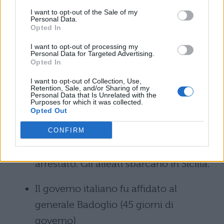
base giapponese Guadalcanal (isole
I want to opt-out of the Sale of my
Salomone).
Personal Data.
Opted In
Tra il novembre del 1942 e maggio
I want to opt-out of processing my
Personal Data for Targeted Advertising.
1943 l’Asse subì pesanti sconfitte anche
Opted In
in Africa: battaglia di El Alamein (in
I want to opt-out of Collection, Use,
Retention, Sale, and/or Sharing of my
Egitto).
Personal Data that Is Unrelated with the
Purposes for which it was collected.
Opted Out
Il 24-25 luglio 1943, per iniziativa del re
Vittorio Emanuele III e Dino Grandi,
CONFIRM
Mussolini fu messo in minoranza e
arrestato. Gli alleati sbarcano in Sicilia.
Il governo italiano fu affidato al
generale Badoglio (45 giorni di
governo)