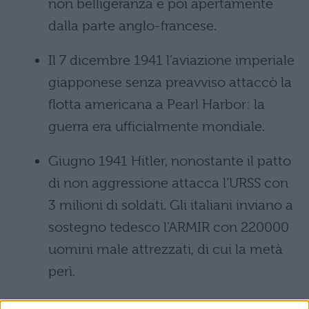
non belligeranza e poi apertamente
dalla parte anglo-francese.
Il 7 dicembre 1941 l’aviazione imperiale
giapponese senza preavviso attaccò la
flotta americana a Pearl Harbor: la
guerra era ufficialmente mondiale.
Giugno 1941 Hitler, nonostante il patto
di non aggressione attacca l’URSS con
3 milioni di soldati. Gli italiani inviano a
sostegno tedesco l’ARMIR con 220000
uomini male attrezzati, di cui la metà
perì.
1942-1943: