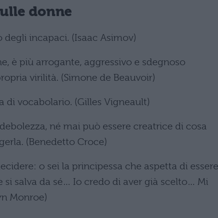
sulle donne
io degli incapaci. (Isaac Asimov)
ne, è più arrogante, aggressivo e sdegnoso
opria virilità. (Simone de Beauvoir)
di vocabolario. (Gilles Vigneault)
debolezza, né mai può essere creatrice di cosa
gerla. (Benedetto Croce)
idere: o sei la principessa che aspetta di esser
he si salva da sé… Io credo di aver già scelto… Mi
lyn Monroe)