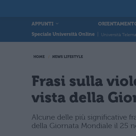
APPUNTI
ORIENTAMENT
Speciale Università Online
|
Università Telema
HOME
NEWS LIFESTYLE
Frasi sulla vio
vista della Gi
Alcune delle più significative fr
della Giornata Mondiale il 25 