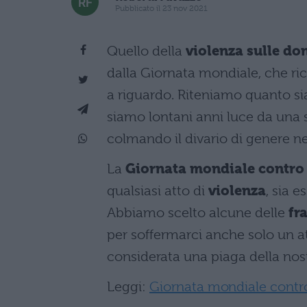
Pubblicato il 23 nov 2021
Quello della
violenza sulle do
dalla Giornata mondiale, che ri
a riguardo. Riteniamo quanto s
siamo lontani anni luce da una 
colmando il divario di genere ne
La
Giornata mondiale contro 
qualsiasi atto di
violenza
, sia e
Abbiamo scelto alcune delle
fra
per soffermarci anche solo un at
considerata una piaga della nost
Leggi:
Giornata mondiale contro 