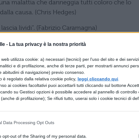
 una malattia che danneggia tutti coloro che lo
alla causa. (Chris Hedges)
e lascia lividi”. (Fabrizio Caramagna)
 le donne ridano di loro. Le donne hanno paura
le -
La tua privacy è la nostra priorità
. (Margaret Atwood)
web utilizza cookie: a) necessari (tecnici) per l'uso del sito e dei serviz
analitici e di profilazione, anche di terze parti, per mostrarti annunci pers
 maltrattato, così vilipeso, così insultato, tanto
e abitudini di navigazione) previo consenso.
te calpestato come noi donne? (Jane Anger)
zzo è regolato dalla relativa cookie policy,
leggi cliccando qui
.
so ai cookies facoltativi puoi accettarli tutti cliccando sul bottone Accetta
ccando su Gestisci opzioni è possibile accedere al pannello di controllo e
uomini non usano violenza sulle donne. E le don
e (anche di profilazione); Se rifiuti tutto, userai solo i cookie tecnici di def
e usano violenza su di loro. (Nicola Brunialti)
 carezza, se poi devi diventare di nuovo un
l Data Processing Opt Outs
 Caramagna)
o opt-out of the Sharing of my personal data.