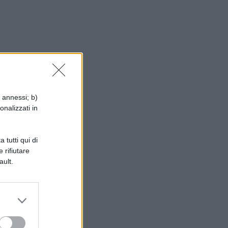
i annessi; b)
onalizzati in
 tutti qui di
 rifiutare
ne
ault.