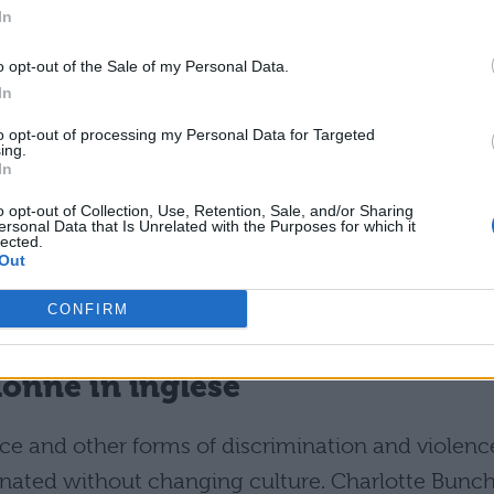
In
ima tappa della violenza generale contro le donne.
o opt-out of the Sale of my Personal Data.
In
bili e intimi di subire una violenza. (Roxane Gay,
to opt-out of processing my Personal Data for Targeted
ing.
In
 ci nascondiamo per fare l’amore, mentre la
o opt-out of Collection, Use, Retention, Sale, and/or Sharing
ersonal Data that Is Unrelated with the Purposes for which it
ono alla luce del sole. (John Lennon)
lected.
Out
è una delle più vergognose violazioni dei diritti
CONFIRM
donne in inglese
ence and other forms of discrimination and violenc
minated without changing culture. Charlotte Bunc