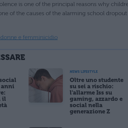
iolence is one of the principal reasons why childr
o one of the causes of the alarming school dropout
e donne e femminicidio
ESSARE
NEWS LIFESTYLE
 social
Oltre uno studente
5 anni
su sei a rischio:
re:
l'allarme Iss su
 il
gaming, azzardo e
età
social nella
generazione Z