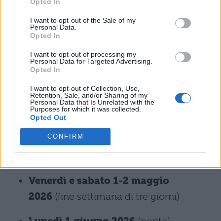
Opted In
Ricapitolando, ecco tutti i giorni di festa
I want to opt-out of the Sale of my
Personal Data.
previsti dalla Regione Puglia:
Opted In
I want to opt-out of processing my
Lunedì 8 dicembre 2025
(fine
Personal Data for Targeted Advertising.
Opted In
settimana di tre giorni)
I want to opt-out of Collection, Use,
Retention, Sale, and/or Sharing of my
Vacanze di Natale
: dal 22 dicembre al
Personal Data that Is Unrelated with the
Purposes for which it was collected.
6 gennaio 2026
Opted Out
CONFIRM
Vacanze di Pasqua
: dal 2 aprile al 7
aprile 2026
Venerdì e sabato 1-2 maggio
2026
(fine settimana di tre giorni)