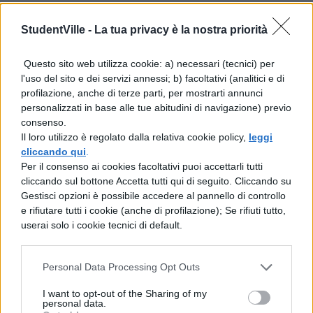
festeggiamenti
, dal 24 al 26 agosto, e
Taranto osserva la ricorrenza il 10 maggio.
StudentVille -
La tua privacy è la nostra priorità
Al calendario locale si aggiungono le
Questo sito web utilizza cookie: a) necessari (tecnici) per
l'uso del sito e dei servizi annessi; b) facoltativi (analitici e di
festività nazionali
che scandiscono l’intero
profilazione, anche di terze parti, per mostrarti annunci
anno scolastico: Tutti i Santi (sabato 1
personalizzati in base alle tue abitudini di navigazione) previo
consenso.
novembre 2025), Immacolata Concezione
Il loro utilizzo è regolato dalla relativa cookie policy,
leggi
(lunedì 8 dicembre), le vacanze natalizie con
cliccando qui
.
Per il consenso ai cookies facoltativi puoi accettarli tutti
Natale e Santo Stefano, seguite da
cliccando sul bottone Accetta tutti qui di seguito. Cliccando su
Capodanno ed Epifania. La primavera porta
Gestisci opzioni è possibile accedere al pannello di controllo
e rifiutare tutti i cookie (anche di profilazione); Se rifiuti tutto,
con sé la
pausa pasquale
(5-6 aprile 2026),
userai solo i cookie tecnici di default.
la Festa della Liberazione (che cade di
sabato), quella del Lavoro e infine la Festa
Personal Data Processing Opt Outs
della Repubblica che anticipa la conclusione
I want to opt-out of the Sharing of my
personal data.
dell’anno scolastico.