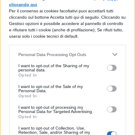
ha il gerundivo al posto del gerundio
cliccando qui
.
Per il consenso ai cookies facoltativi puoi accettarli tutti
4. Iniziamo a memorizzare.
A questo
cliccando sul bottone Accetta tutti qui di seguito. Cliccando su
Gestisci opzioni è possibile accedere al pannello di controllo
punto, iniziamo a memorizzare le
e rifiutare tutti i cookie (anche di profilazione); Se rifiuti tutto,
coniugazioni latine partendo dalla prima.
userai solo i cookie tecnici di default.
Cominciamo dall’indicativo, e leggiamo il
presente:
Personal Data Processing Opt Outs
I want to opt-out of the Sharing of my
amo
personal data.
Opted In
amas
amat
I want to opt-out of the Sale of my
Personal Data.
amamus
Opted In
amatis
I want to opt-out of processing my
Personal Data for Targeted Advertising.
amant
Opted In
Proviamo a ripetere più volte finché non
I want to opt-out of Collection, Use,
Retention, Sale, and/or Sharing of my