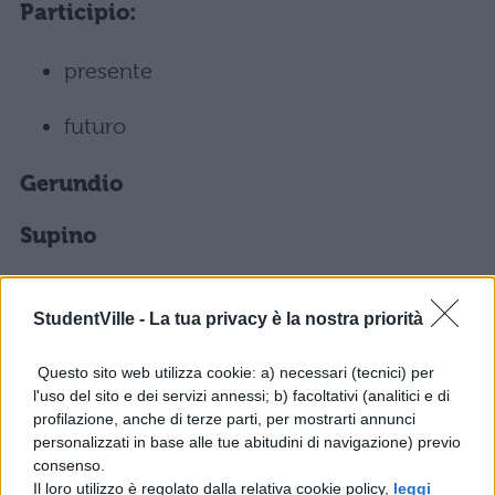
Participio:
presente
futuro
Gerundio
Supino
La coniugazione passiva ha gli stessi modi e
StudentVille -
La tua privacy è la nostra priorità
tempi con qualche eccezione:
Questo sito web utilizza cookie: a) necessari (tecnici) per
non utilizza l’imperativo
l'uso del sito e dei servizi annessi; b) facoltativi (analitici e di
profilazione, anche di terze parti, per mostrarti annunci
il participio è perfetto
personalizzati in base alle tue abitudini di navigazione) previo
consenso.
Il loro utilizzo è regolato dalla relativa cookie policy,
leggi