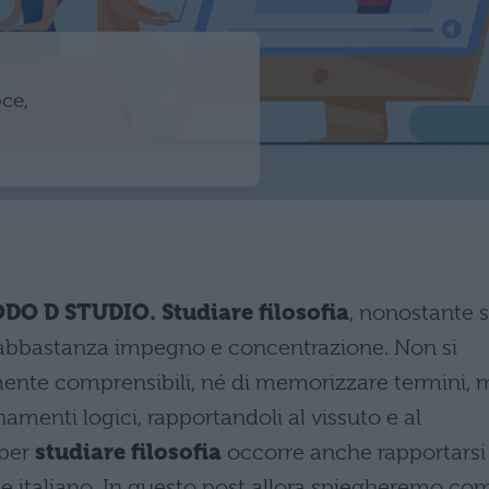
ce,
 D STUDIO. Studiare filosofia
, nonostante s
de abbastanza impegno e concentrazione. Non si
cilmente comprensibili, né di memorizzare termini,
amenti logici, rapportandoli al vissuto e al
 per
studiare filosofia
occorre anche rapportarsi
ia e italiano. In questo post allora spiegheremo co