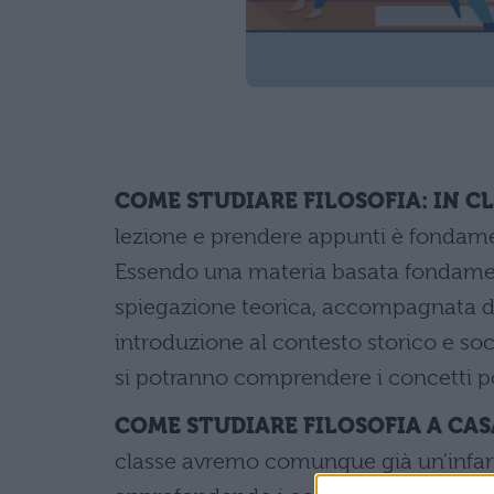
COME STUDIARE FILOSOFIA: IN C
lezione e prendere appunti è fondamen
Essendo una materia basata fondamen
spiegazione teorica, accompagnata da e
introduzione al contesto storico e soc
si potranno comprendere i concetti poc
COME STUDIARE FILOSOFIA A CAS
classe avremo comunque già un'infari