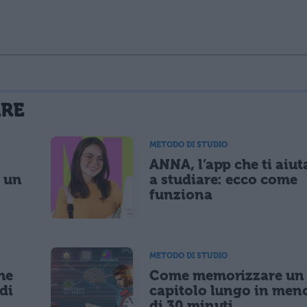
La tua email sarà utilizzata per comunicarti se qualcuno risponde al tuo commento e non sarà pubblicata. Dichiari di avere preso visione e di accettare quanto previsto dalla
ARE
 un cookie salvi i tuoi dati (nome, email) per il prossimo commento.
METODO DI STUDIO
ANNA, l’app che ti aiut
lità di marketing diretto con modalità automatizzate o tradizionali
: un
a studiare: ecco come
funziona
METODO DI STUDIO
he
Come memorizzare un
di
capitolo lungo in men
di 30 minuti