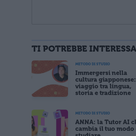
TI POTREBBE INTERESS
informativa privacy
. Pubblicando questo commento dai il consenso affinché
Ho letto e acconsento l'
informativa
sulla privacy
METODO DI STUDIO
CONFERMA E PUBBLICA
Immergersi nella
Acconsento all'uso dei miei dati da parte di terzi per fina
cultura giapponese
viaggio tra lingua,
storia e tradizione
METODO DI STUDIO
ANNA: la Tutor AI c
cambia il tuo modo 
studiare