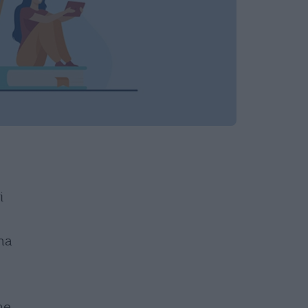
i
 ma
me