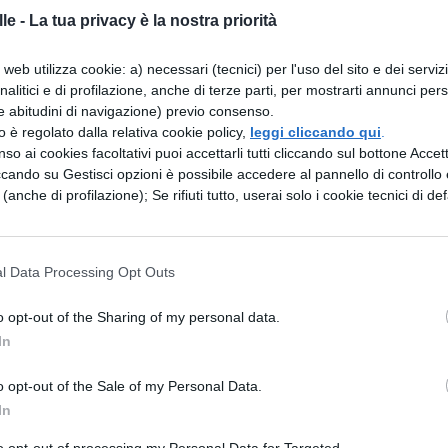
sul libro. Ecco di seguito i passaggi da dover
le -
La tua privacy è la nostra priorità
web utilizza cookie: a) necessari (tecnici) per l'uso del sito e dei serviz
rico e sociale.
Il pensiero filosofico di un autore
analitici e di profilazione, anche di terze parti, per mostrarti annunci pers
to sociale, storico, dall'influenza di autori letti
e abitudini di navigazione) previo consenso.
zzo è regolato dalla relativa cookie policy,
leggi cliccando qui
.
rsonale. Per tutti questi motivi è necessario tener
so ai cookies facoltativi puoi accettarli tutti cliccando sul bottone Accetta
ti non si capiranno alcuni passaggi del pensiero e
ccando su Gestisci opzioni è possibile accedere al pannello di controllo e
e (anche di profilazione); Se rifiuti tutto, userai solo i cookie tecnici di def
opo aver compreso tutto il contorno generale, è i
l Data Processing Opt Outs
 proprio. Innanzitutto, è bene leggere tutto
una visione generale di tutto: opere scritte,
o opt-out of the Sharing of my personal data.
In
o opt-out of the Sale of my Personal Data.
.
Una volta letto tutto, si può passare ad evidenzi
In
, così da iniziare ad avere un ordine di idee da
to opt-out of processing my Personal Data for Targeted