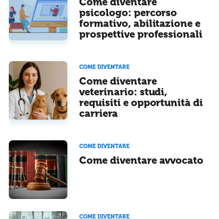
Come diventare
Ho letto e acconsento l'
informativa
sulla privacy
CONFERMA E PUBBLICA
psicologo: percorso
formativo, abilitazione e
Acconsento all'uso dei miei dati da parte di terzi per finalità di
marketing diretto con modalità automatizzate o tradizionali
prospettive professionali
COME DIVENTARE
Come diventare
veterinario: studi,
requisiti e opportunità di
carriera
COME DIVENTARE
Come diventare avvocato
COME DIVENTARE