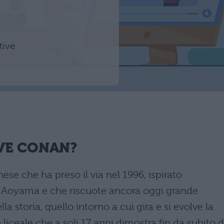
tive
VE CONAN?
se che ha preso il via nel 1996, ispirato
 Aoyama e che riscuote ancora oggi grande
a storia, quello intorno a cui gira e si evolve la
 liceale che a soli 17 anni dimostra fin da subito d