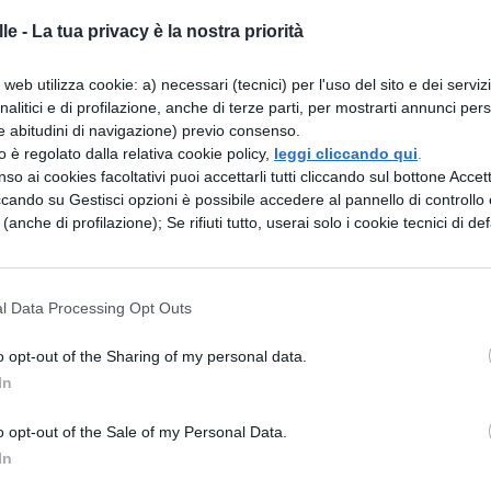
o la polizia a risolvere dei casi importanti e difficil
le -
La tua privacy è la nostra priorità
e a finire le sue avventure! Durante le sue
web utilizza cookie: a) necessari (tecnici) per l'uso del sito e dei serviz
olvere diversi casi e inizierà a collaborare anche co
analitici e di profilazione, anche di terze parti, per mostrarti annunci pers
parte i suoi amici
Shuichi Akai e Jodie Starling
e abitudini di navigazione) previo consenso.
zzo è regolato dalla relativa cookie policy,
leggi cliccando qui
.
e l’antidoto che lo riporterà indietro nel tempo a
so ai cookies facoltativi puoi accettarli tutti cliccando sul bottone Accetta
ccando su Gestisci opzioni è possibile accedere al pannello di controllo e
e (anche di profilazione); Se rifiuti tutto, userai solo i cookie tecnici di def
IMO EPISODIO
l Data Processing Opt Outs
i, che dà la caccia ai criminali” questa è parte
ognare milioni di bambini e giovani adolescenti c
o opt-out of the Sharing of my personal data.
zzetto piccolo, con gli occhiali, ma con grandi
In
sconfiggere il male. Nell’ultima puntata assistiamo
o opt-out of the Sale of my Personal Data.
ci, fa per trovare il famoso antidoto che gli serve
In
 riportarlo a quando aveva 17 anni. Tutte le sue