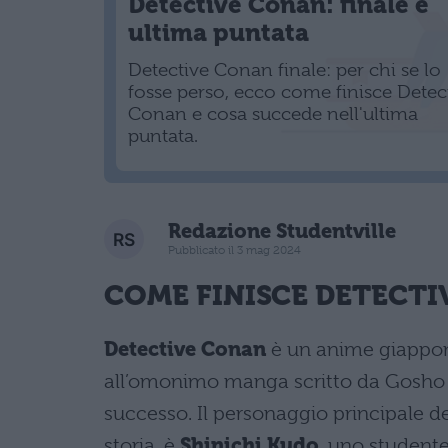
Detective Conan: finale e
ultima puntata
Detective Conan finale: per chi se lo
fosse perso, ecco come finisce Detec
Conan e cosa succede nell'ultima
puntata.
Redazione Studentville
Pubblicato il 3 mag 2024
COME FINISCE DETECTI
Detective Conan
è un anime giappone
all’omonimo manga scritto da Gosho
successo. Il personaggio principale dell
storia, è
Shinichi Kudo
, uno studente