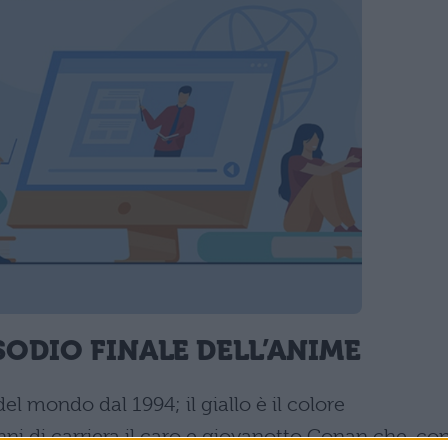
SODIO FINALE DELL’ANIME
el mondo dal 1994; il giallo è il colore
i di carriera il caro e giovanotto Conan che, co