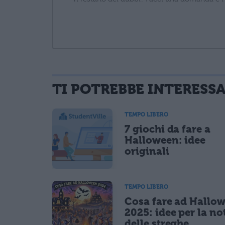
TI POTREBBE INTERESS
informativa privacy
. Pubblicando questo commento dai il consenso affinché
Ho letto e acconsento l'
informativa
sulla privacy
TEMPO LIBERO
CONFERMA E PUBBLICA
7 giochi da fare a
Acconsento all'uso dei miei dati da parte di terzi per fina
Halloween: idee
originali
TEMPO LIBERO
Cosa fare ad Hallo
2025: idee per la no
delle streghe