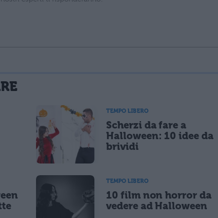
La tua email sarà utilizzata per comunicarti se qualcuno risponde al tuo commento e non sarà pubblicata. Dichiari di avere preso visione e di accettare quanto previsto dalla
ARE
 un cookie salvi i tuoi dati (nome, email) per il prossimo commento.
TEMPO LIBERO
Scherzi da fare a
lità di marketing diretto con modalità automatizzate o tradizionali
Halloween: 10 idee da
brividi
TEMPO LIBERO
ween
10 film non horror da
tte
vedere ad Halloween