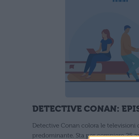
DETECTIVE CONAN: EPI
Detective Conan colora le televisioni d
predominante. Sta per compiere 25 ann