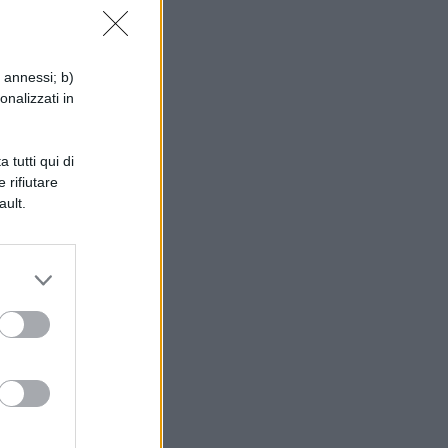
i.
i annessi; b)
n
onalizzati in
 tutti qui di
 rifiutare
ault.
he